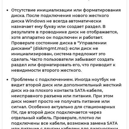
Отсутствие инициализации или форматирования
диска.
После подключения нового жесткого
диска Windows не всегда автоматически
назначает ему букву или создает раздел. В
результате в проводнике диск не отображается,
хотя аппаратно он подключен и работает.
Проверьте состояние диска в “Управлении
дисками” (diskmgmt.msc): если диск не
инициализирован, система предложит это
сделать. Часто пользователи забывают создать
раздел или форматировать его, что приводит к
невидимости второго жесткого.
Проблемы с подключением.
Иногда ноутбук не
видит второй диск или дополнительный жесткий
диск из-за плохого контакта SATA-кабеля,
неисправного разъема или питания. При этом
диск может просто не получать питание или
сигнал. Особенно актуально для стационарных
ПК, где второй диск подключается через
отдельный кабель. Проверьте, плотно ли
подключены все кабели, возможна замена SATA
или питание с другим кабелем для диагностики.