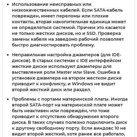
Использование неисправных или
низкокачественных кабелей.
Если SATA-кабель
поврежден, имеет переломы или плохие
контакты, вторая накопительная единица может
не определяться системой. Причем это касается
не только жестких дисков, но и SSD. Проверка
замены кабеля на заведомо рабочий позволяет
быстро диагностировать проблему.
Неправильная настройка джамперов (для IDE-
дисков).
В старых системах с IDE интерфейсом
жесткие диски используют джамперы для
выставления роли Master или Slave. Ошибка в
установке джампера на втором жестком диске
приводит к конфликту, и Windows не видит
второй жесткий диск или раздел.
Проблемы с портами материнской платы.
Иногда
второй SATA-порт на материнской плате может
быть неактивен или повреждён, что тоже
приводит к отсутствию обнаружения второго
диска. В таких случаях полезно подключить диск
к другому свободному порту. Если виндовс 10 не
видит второй жесткий, хотя ранее все работало,