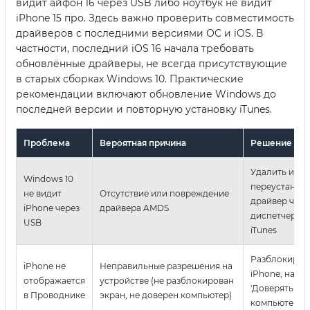
видит айфон 16 через USB либо ноутбук не видит
iPhone 15 про. Здесь важно проверить совместимость
драйверов с последними версиями ОС и iOS. В
частности, последний iOS 16 начала требовать
обновлённые драйверы, не всегда присутствующие
в старых сборках Windows 10. Практические
рекомендации включают обновление Windows до
последней версии и повторную установку iTunes.
Проблема
Вероятная причина
Решение
Удалить и
Windows 10
переустанов
не видит
Отсутствие или повреждение
драйвер чере
iPhone через
драйвера AMDS
диспетчер ус
USB
iTunes
Разблокиров
iPhone не
Неправильные разрешения на
iPhone, нажа
отображается
устройстве (не разблокирован
'Доверять эт
в Проводнике
экран, не доверен компьютер)
компьютеру'