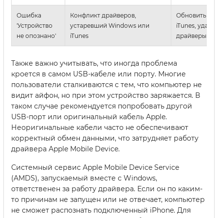
Ошибка
Конфликт драйверов,
Обновить сис
'Устройство
устаревший Windows или
iTunes, удали
не опознано'
iTunes
драйверы
Также важно учитывать, что иногда проблема
кроется в самом USB-кабеле или порту. Многие
пользователи сталкиваются с тем, что компьютер не
видит айфон, но при этом устройство заряжается. В
таком случае рекомендуется попробовать другой
USB-порт или оригинальный кабель Apple.
Неоригинальные кабели часто не обеспечивают
корректный обмен данными, что затрудняет работу
драйвера Apple Mobile Device.
Системный сервис Apple Mobile Device Service
(AMDS), запускаемый вместе с Windows,
ответственен за работу драйвера. Если он по каким-
то причинам не запущен или не отвечает, компьютер
не сможет распознать подключенный iPhone. Для