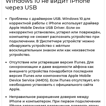
Windows 10 не видит iPhone
через USB
Проблемы с драйвером USB
. Windows 10 для
корректной работы с iPhone использует драйвер
Apple Mobile Device USB Driver. Если он
некорректно установлен, устарел или повреждён,
компьютер не сможет распознать устройство при
подключении. В 'Диспетчере устройств' можно
обнаружить устройство с жёлтым
восклицательным знаком или как неизвестное
устройство.
Отсутствие или устаревшая версия iTunes
. Для
синхронизации и даже видимости айфона как
внешнего устройства понадобится последняя
версия iTunes или компонентов Apple Mobile
Device Service (AMDS). Если iTunes отсутствует, его
необходимо установить с официального сайта
Apple.
Неправильное разрешение доверия между
iPhone и компьютером
. При первом подключении
iPhone запрашивает разрешение доверять этому