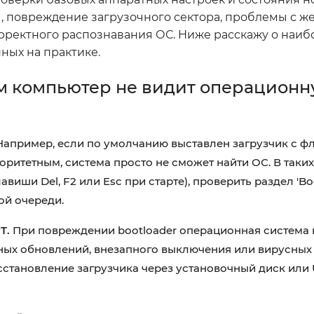
 повреждение загрузочного сектора, проблемы с ж
рректного распознавания ОС. Ниже расскажу о наиб
ных на практике.
м компьютер не видит операцион
апример, если по умолчанию выставлен загрузчик с ф
оритетным, система просто не сможет найти ОС. В таких
виши Del, F2 или Esc при старте), проверить раздел 'Boot
ой очереди.
T.
При повреждении bootloader операционная система н
ных обновлений, внезапного выключения или вирусных а
сстановление загрузчика через установочный диск или 