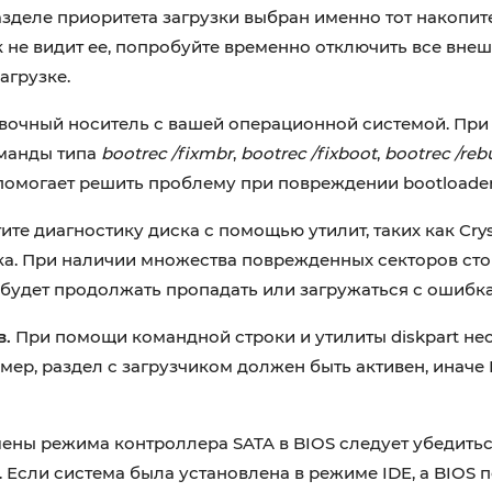
азделе приоритета загрузки выбран именно тот накопит
 не видит ее, попробуйте временно отключить все вне
агрузке.
очный носитель с вашей операционной системой. При з
оманды типа
bootrec /fixmbr
,
bootrec /fixboot
,
bootrec /reb
 помогает решить проблему при повреждении bootloader
ите диагностику диска с помощью утилит, таких как Crys
а. При наличии множества поврежденных секторов сто
 будет продолжать пропадать или загружаться с ошибк
в.
При помощи командной строки и утилиты diskpart н
мер, раздел с загрузчиком должен быть активен, иначе
ены режима контроллера SATA в BIOS следует убедиться
Если система была установлена в режиме IDE, а BIOS 