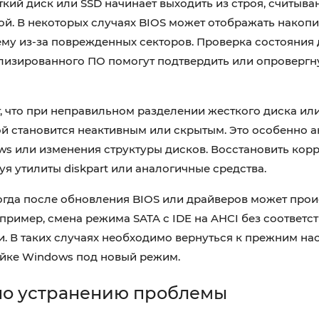
кий диск или SSD начинает выходить из строя, считыва
ой. В некоторых случаях BIOS может отображать накопи
ему из-за поврежденных секторов. Проверка состояния 
изированного ПО помогут подтвердить или опровергну
, что при неправильном разделении жесткого диска или
 становится неактивным или скрытым. Это особенно а
ws или изменения структуры дисков. Восстановить корр
я утилиты diskpart или аналогичные средства.
гда после обновления BIOS или драйверов может прои
пример, смена режима SATA с IDE на AHCI без соответ
и. В таких случаях необходимо вернуться к прежним на
ойке Windows под новый режим.
по устранению проблемы