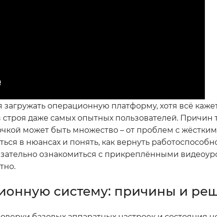
ся загружать операционную платформу, хотя всё каже
з строя даже самых опытных пользователей. Причин 
кой может быть множество – от проблем с жёстким
ься в нюансах и понять, как вернуть работоспособно
язательно ознакомиться с прикреплёнными видеоуро
тно.
ионную систему: причины и ре
роверки базовых аппаратных настроек и состояния н