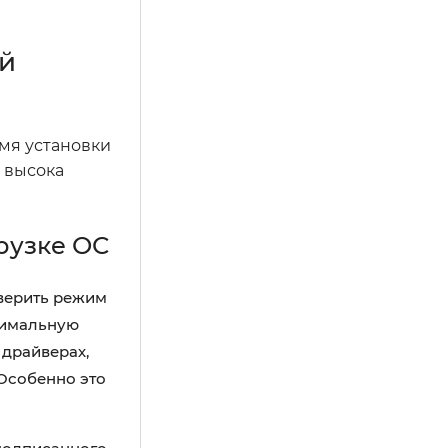
й
мя установки
 высока
рузке ОС
оверить режим
тимальную
 драйверах,
 Особенно это