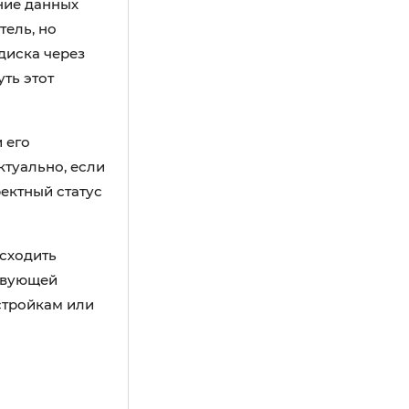
ние данных
тель, но
диска через
ть этот
 его
ктуально, если
ектный статус
сходить
ствующей
стройкам или