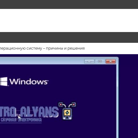
операционную систему – причины и решения