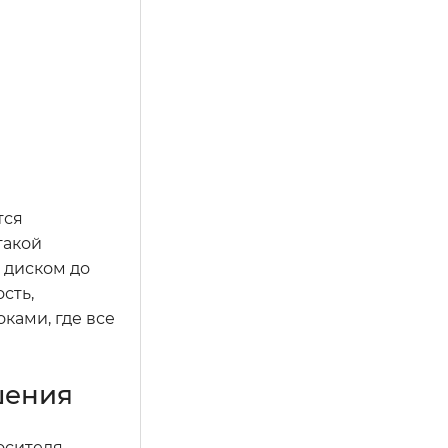
тся
такой
 диском до
сть,
ками, где все
шения
осителя