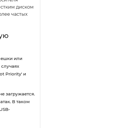
естким диском
олее частых
ную
лешки или
 случаях
 Priority' и
е загружается.
так. В таком
USB-