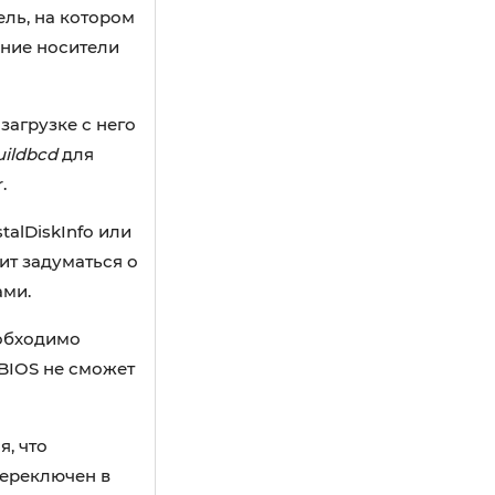
ель, на котором
шние носители
агрузке с него
uildbcd
для
.
talDiskInfo или
ит задуматься о
ами.
еобходимо
 BIOS не сможет
, что
переключен в