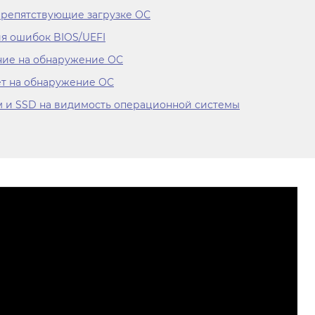
препятствующие загрузке ОС
я ошибок BIOS/UEFI
ние на обнаружение ОС
ет на обнаружение ОС
м и SSD на видимость операционной системы