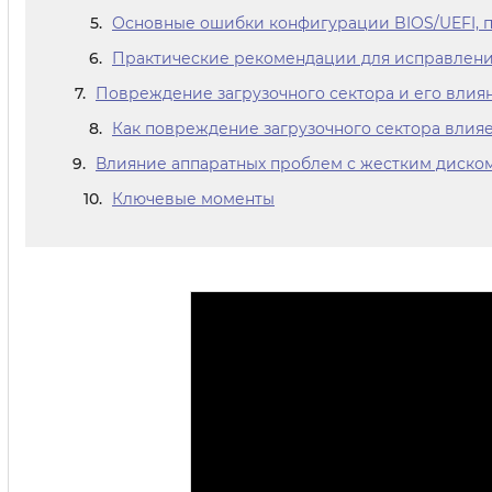
Основные ошибки конфигурации BIOS/UEFI, 
Практические рекомендации для исправлени
Повреждение загрузочного сектора и его влия
Как повреждение загрузочного сектора влия
Влияние аппаратных проблем с жестким диско
Ключевые моменты