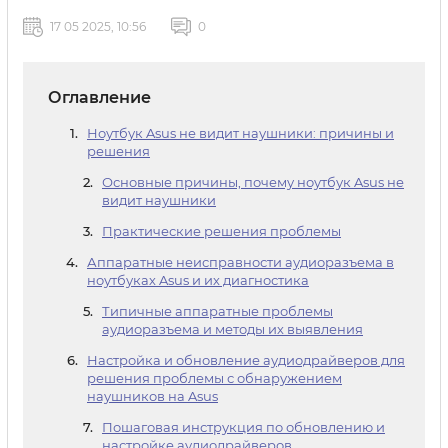
17 05 2025, 10:56
0
Оглавление
Ноутбук Asus не видит наушники: причины и
решения
Основные причины, почему ноутбук Asus не
видит наушники
Практические решения проблемы
Аппаратные неисправности аудиоразъема в
ноутбуках Asus и их диагностика
Типичные аппаратные проблемы
аудиоразъема и методы их выявления
Настройка и обновление аудиодрайверов для
решения проблемы с обнаружением
наушников на Asus
Пошаговая инструкция по обновлению и
настройке аудиодрайверов