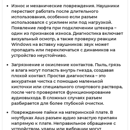
Износ и механические повреждения
. Наушники
перестают работать после длительного
использования, особенно если разъем
использовался с усилием или под нагрузкой.
Появление люфта при подключении штекера –
один из признаков износа. Диагностика включает
визуальный осмотр, а также проверку реакции
Windows на вставку наушников: звук может
пропадать или переключаться с динамиков на
устройство неустойчиво.
Загрязнение и окисление контактов
. Пыль, грязь
и влага могут попасть внутрь гнезда, создавая
плохой контакт. Простая диагностика – это
аккуратная чистка с помощью маленькой
кисточки или специального спиртового раствора,
после чего проверяется функционирование
аудиовыхода. В сложных случаях разъем
разбирается для более глубокой очистки.
Повреждение пайки на материнской плате
. В
ноутбуках Asus разъем аудио зачастую припаян
напрямую к плате. Неправильное обращение с
устройством, удары или вибрации могут