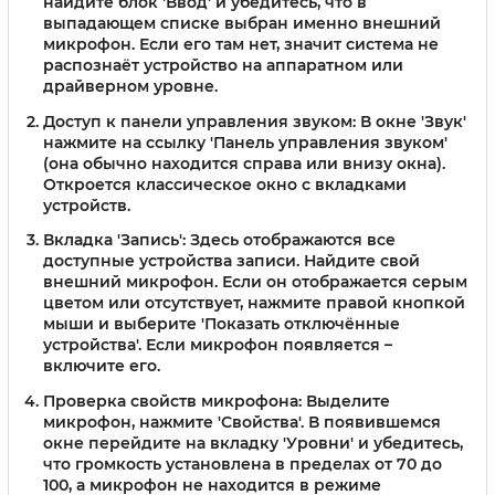
найдите блок 'Ввод' и убедитесь, что в
выпадающем списке выбран именно внешний
микрофон. Если его там нет, значит система не
распознаёт устройство на аппаратном или
драйверном уровне.
Доступ к панели управления звуком:
В окне 'Звук'
нажмите на ссылку 'Панель управления звуком'
(она обычно находится справа или внизу окна).
Откроется классическое окно с вкладками
устройств.
Вкладка 'Запись':
Здесь отображаются все
доступные устройства записи. Найдите свой
внешний микрофон. Если он отображается серым
цветом или отсутствует, нажмите правой кнопкой
мыши и выберите 'Показать отключённые
устройства'. Если микрофон появляется –
включите его.
Проверка свойств микрофона:
Выделите
микрофон, нажмите 'Свойства'. В появившемся
окне перейдите на вкладку 'Уровни' и убедитесь,
что громкость установлена в пределах от 70 до
100, а микрофон не находится в режиме