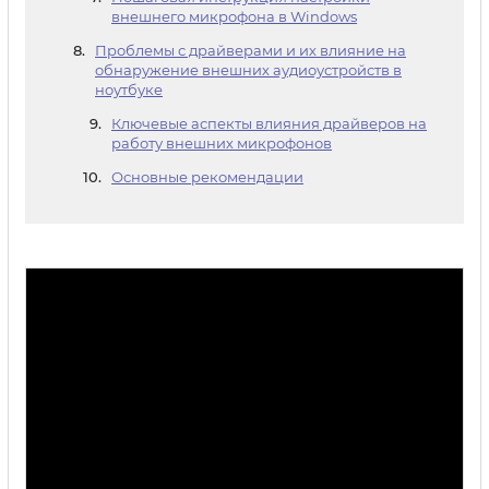
внешнего микрофона в Windows
Проблемы с драйверами и их влияние на
обнаружение внешних аудиоустройств в
ноутбуке
Ключевые аспекты влияния драйверов на
работу внешних микрофонов
Основные рекомендации