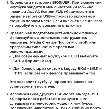
Проверка и настройка BIOS/UEFI.
При включении
ноутбука зайдите в меню настройки (обычно
клавиши
Del
,
F2
,
Esc
или
F12
). Убедитесь, что в
разделе загрузки USB-устройство включено и
стоит на первом месте. Если включён Secure Boot
– попробуйте его временно отключить.
Правильная подготовка установочной флешки.
Используйте официальные инструменты,
например, Media Creation Tool от Microsoft, или
программы типа Rufus с простыми
рекомендациями:
Для современных ноутбуков с UEFI выберите
GPT и формат FAT32;
Для более старых систем с Legacy BIOS – MBR и
NTFS (если размер файлов превышает 4 ГБ).
Это позволит ноутбуку корректно распознать
установочный носитель.
Использование другого USB-порта.
Иногда USB
3.0 порты плохо работают с загрузочными
флешками на некоторых моделях ноутбуков.
Подключите накопитель к USB 2.0 (обычно порты