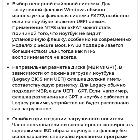
Выбор неверной файловой системы.
Для
загрузочной флешки Windows обычно
используется файловая система
FAT32
, особенно
если на ноутбуке включён UEFI-режим.
Применение NTFS или exFAT может стать
причиной того, что ноутбук не видит
установочную флешку, особенно на современных
моделях с Secure Boot. FAT32 поддерживается
большинством UEFI, тогда как NTFS
воспринимается не всегда.
Неправильная разметка диска (MBR vs GPT).
В
зависимости от режима загрузки ноутбука
(Legacy BIOS или UEFI) флешка должна иметь
соответствующую разметку. Для Legacy обычно
подходит MBR, а для UEFI – GPT. Если, например,
флешка размечена как GPT, а ноутбук работает в
Legacy режиме, устройство не будет распознано
как загрузочное.
Ошибки при создании загрузочного носителя.
Часто пользователи пытаются просто скопировать
содержимое ISO-образа вручную на флешку без
использования специализированных программ