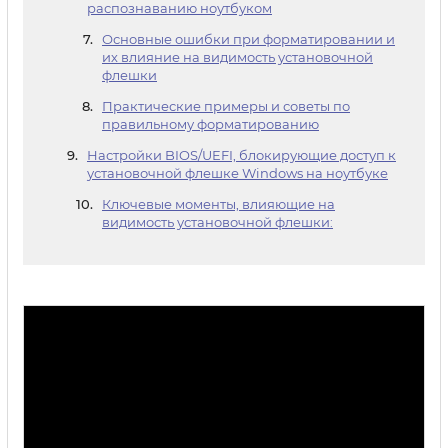
распознаванию ноутбуком
Основные ошибки при форматировании и
их влияние на видимость установочной
флешки
Практические примеры и советы по
правильному форматированию
Настройки BIOS/UEFI, блокирующие доступ к
установочной флешке Windows на ноутбуке
Ключевые моменты, влияющие на
видимость установочной флешки: