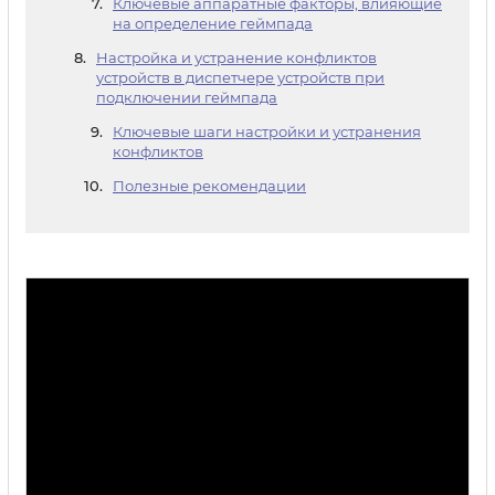
Ключевые аппаратные факторы, влияющие
на определение геймпада
Настройка и устранение конфликтов
устройств в диспетчере устройств при
подключении геймпада
Ключевые шаги настройки и устранения
конфликтов
Полезные рекомендации