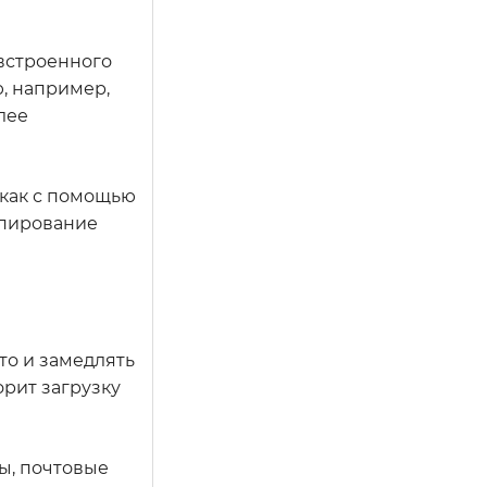
 встроенного
, например,
лее
 как с помощью
опирование
то и замедлять
орит загрузку
ы, почтовые