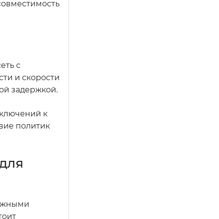
 совместимость
еть с
ти и скорости
ой задержкой.
дключений к
твие политик
 для
важными
тоит