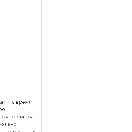
уделить время
ое
ть устройства
имально
 показано, как