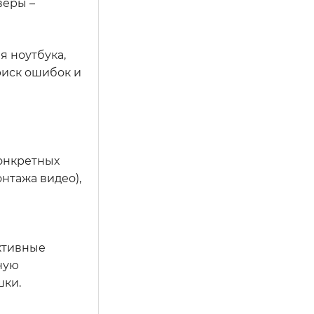
веры –
я ноутбука,
риск ошибок и
онкретных
нтажа видео),
ктивные
ную
шки.