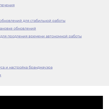
спечения
 обновлений для стабильной работы
тановке обновлений
 для продления времени автономной работы
уса и настройка брандмауэра
и