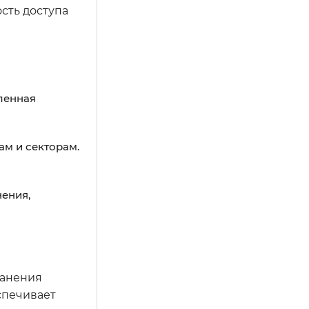
ость доступа
ленная
м и секторам.
нения,
ранения
спечивает