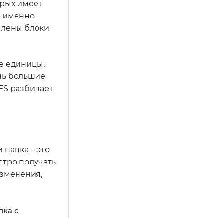
орых имеет
о именно
делены блоки
е единицы.
ень большие
FS разбивает
 папка – это
стро получать
изменения,
пка с