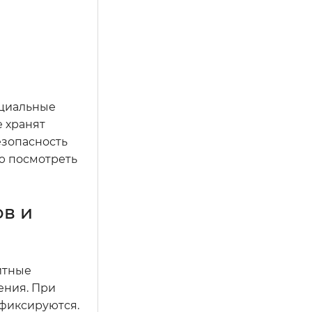
ециальные
е хранят
езопасность
ую посмотреть
ов и
итные
ения. При
 фиксируются.