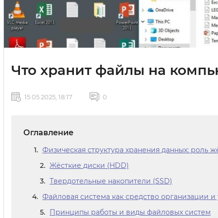
Что хранит файлы на компь
15 05 2025, 18:17
0
Оглавление
Физическая структура хранения данных: роль ж
Жёсткие диски (HDD)
Твердотельные накопители (SSD)
Файловая система как средство организации и
Принципы работы и виды файловых систем