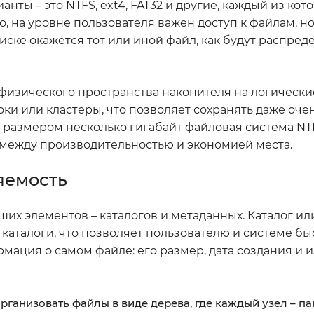
ты – это NTFS, ext4, FAT32 и другие, каждый из кот
, на уровне пользователя важен доступ к файлам, н
иске окажется тот или иной файл, как будут распре
физического пространства накопителя на логически
ки или кластеры, что позволяет сохранять даже оч
 размером несколько гигабайт файловая система NT
с между производительностью и экономией места.
яемость
х элементов – каталогов и метаданных. Каталог или
е каталоги, что позволяет пользователю и системе бы
мация о самом файле: его размер, дата создания и 
рганизовать файлы в виде дерева, где каждый узел – па