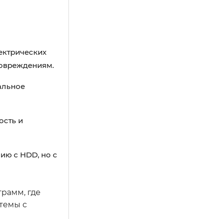
ектрических
повреждениям.
альное
ость и
ию с HDD, но с
грамм, где
темы с