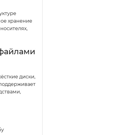
уктуре
ное хранение
 носителях,
 файлами
ёсткие диски,
 поддерживает
дствами,
бу