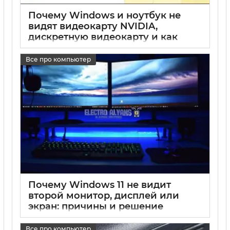
Почему Windows и ноутбук не
видят видеокарту NVIDIA,
дискретную видеокарту и как
решить проблему
Все про компьютер
17 05 2025
0
Почему Windows 11 не видит
второй монитор, дисплей или
экран: причины и решение
проблем с компьютером и
ноутбуком
Все про компьютер