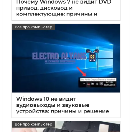
Почему Windows 7 не видит DVD
привод, дисковод и
комплектующие: причины и
решения
Все про компьютер
17 05 2025
0
Windows 10 не видит
аудиовыходы и звуковые
устройства: причины и решение
проблем с выводом звука на
компьютере и ноутбуке
Все про компьютер