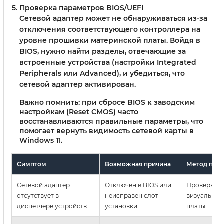
Проверка параметров BIOS/UEFI
Сетевой адаптер может не обнаруживаться из-за
отключения соответствующего контроллера на
уровне прошивки материнской платы. Войдя в
BIOS, нужно найти разделы, отвечающие за
встроенные устройства (настройки Integrated
Peripherals или Advanced), и убедиться, что
сетевой адаптер активирован.
Важно помнить: при сбросе BIOS к заводским
настройкам (Reset CMOS) часто
восстанавливаются правильные параметры, что
помогает вернуть видимость сетевой карты в
Windows 11.
Симптом
Возможная причина
Метод про
Сетевой адаптер
Отключен в BIOS или
Проверка B
отсутствует в
неисправен слот
визуальный
диспетчере устройств
установки
платы