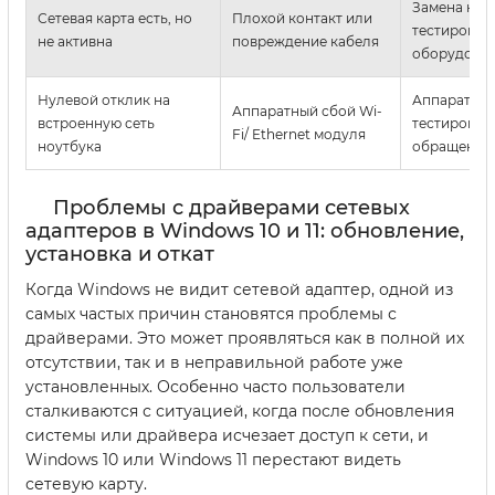
Замена каб
Сетевая карта есть, но
Плохой контакт или
тестирован
не активна
повреждение кабеля
оборудова
Нулевой отклик на
Аппаратно
Аппаратный сбой Wi-
встроенную сеть
тестирован
Fi/ Ethernet модуля
ноутбука
обращение 
Проблемы с драйверами сетевых
адаптеров в Windows 10 и 11: обновление,
установка и откат
Когда Windows не видит сетевой адаптер, одной из
самых частых причин становятся проблемы с
драйверами. Это может проявляться как в полной их
отсутствии, так и в неправильной работе уже
установленных. Особенно часто пользователи
сталкиваются с ситуацией, когда после обновления
системы или драйвера исчезает доступ к сети, и
Windows 10 или Windows 11 перестают видеть
сетевую карту.