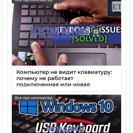
Компьютер не видит клавиатуру:
почему не работает
подключенная или новая
клавиатура и что делать при
запуске ПК
Все про компьютер
17 05 2025
0