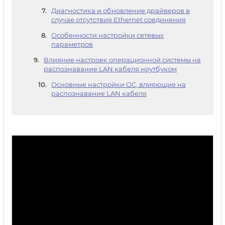
Диагностика и обновление драйверов в
случае отсутствия Ethernet соединения
Особенности настройки сетевых
параметров
Влияние настроек операционной системы на
распознавание LAN кабеля ноутбуком
Основные настройки ОС, влияющие на
распознавание LAN кабеля