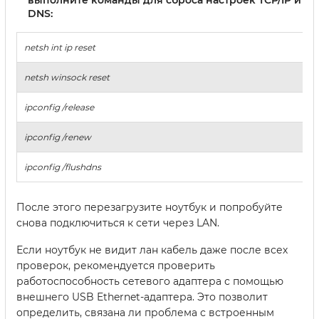
выполните команды для сброса настроек TCP/IP и
DNS:
netsh int ip reset
netsh winsock reset
ipconfig /release
ipconfig /renew
ipconfig /flushdns
После этого перезагрузите ноутбук и попробуйте
снова подключиться к сети через LAN.
Если ноутбук не видит лан кабель даже после всех
проверок, рекомендуется проверить
работоспособность сетевого адаптера с помощью
внешнего USB Ethernet-адаптера. Это позволит
определить, связана ли проблема с встроенным