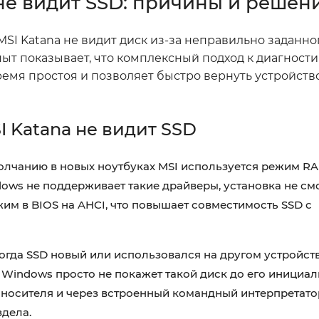
не видит SSD: причины и решен
к MSI Katana не видит диск из-за неправильно заданн
пыт показывает, что комплексный подход к диагности
емя простоя и позволяет быстро вернуть устройств
 Katana не видит SSD
молчанию в новых ноутбуках MSI используется режим RA
dows не поддерживает такие драйверы, установка не см
им в BIOS на AHCI, что повышает совместимость SSD с
Когда SSD новый или использовался на другом устройств
Windows просто не покажет такой диск до его инициал
 носителя и через встроенный командный интерпретатор
дела.