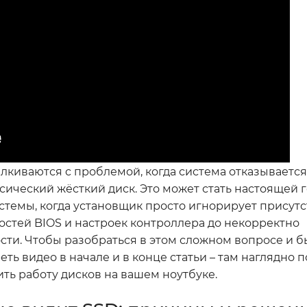
алкиваются с проблемой, когда система отказывается
сический жёсткий диск. Это может стать настоящей 
стемы, когда установщик просто игнорирует присут
остей BIOS и настроек контроллера до некорректно
ти. Чтобы разобраться в этом сложном вопросе и б
ь видео в начале и в конце статьи – там наглядно 
ть работу дисков на вашем ноутбуке.