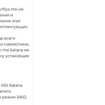
утбук msi не
ения и
мание этих
омплектующих.
ще всего
ово совместимы
 msi katana не
ему установщик
 MSI Katana
делить
н режим RAID,