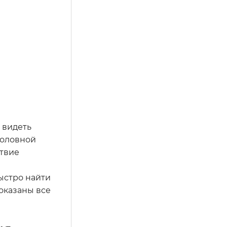
 видеть
головной
ствие
ыстро найти
показаны все