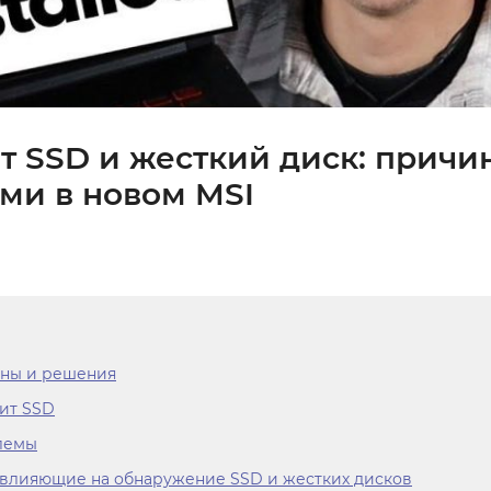
ит SSD и жесткий диск: причи
ми в новом MSI
ины и решения
дит SSD
лемы
, влияющие на обнаружение SSD и жестких дисков