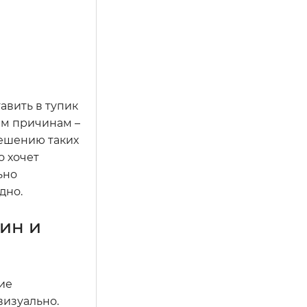
авить в тупик
ым причинам –
решению таких
о хочет
ьно
дно.
ин и
ие
визуально.