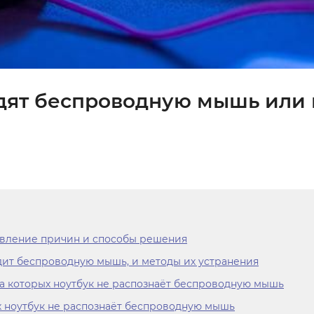
идят беспроводную мышь или
явление причин и способы решения
ит беспроводную мышь, и методы их устранения
за которых ноутбук не распознаёт беспроводную мышь
х ноутбук не распознаёт беспроводную мышь