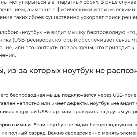
ы могут крыться в аппаратных сбоях. В ряде случа
печением, а именно с физическими и техническими
ние таких сбоев существенно ускоряет поиск реше
лобой: «ноутбук не видит мышку беспроводную что д
ика (USB-ресивера), который обеспечивает связь м
ание, или его контакты повреждены, что приводит к
нения.
 из-за которых ноутбук не распоз
его беспроводная мышь подключается через USB-прие
ставлен неплотно или имеет дефекты, ноутбук «не видит
ивер в другой USB-порт или проверить на другом устр
оров в мыши.
Если ноутбук не видит беспроводную мыш
и их полный разряд. Важно своевременно менять элемен