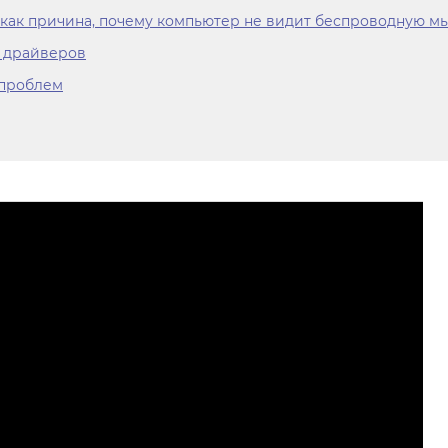
ак причина, почему компьютер не видит беспроводную м
 драйверов
 проблем