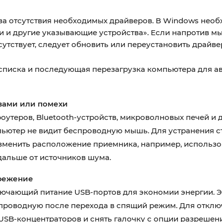
за отсутствия необходимых драйверов. В Windows необ
и и другие указывающие устройства». Если напротив м
утствует, следует обновить или переустановить драйве
 списка и последующая перезагрузка компьютера для а
вами или помехи
оутеров, Bluetooth-устройств, микроволновых печей и 
мпьютер не видит беспроводную мышь. Для устранения с
менить расположение приемника, например, использо
альше от источников шума.
ережение
лючающий питание USB-портов для экономии энергии. 
еспроводную после перехода в спящий режим. Для откл
а USB-концентраторов и снять галочку с опции разреше