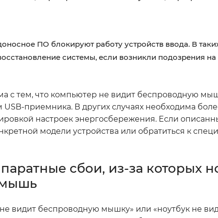
доносное ПО блокируют работу устройств ввода. В таких
восстановление системы, если возникли подозрения н
ма с тем, что компьютер не видит беспроводную мы
USB-приемника. В других случаях необходима боле
ировкой настроек энергосбережения. Если описанн
нкретной модели устройства или обратиться к спец
паратные сбои, из-за которых н
 мышь
р не видит беспроводную мышку» или «ноутбук не ви