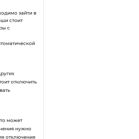
ходимо зайти в
ыши стоит
ры с
втоматической
других
тоит отключить
вать
Это может
ючения нужно
ния отключения