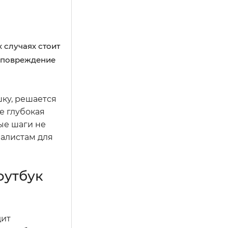
 случаях стоит
а повреждение
шку, решается
е глубокая
ые шаги не
иалистам для
оутбук
дит