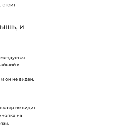
 стоит
ышь, и
омендуется
жайший к
м он не виден,
ьютер не видит
кнопка на
язи.