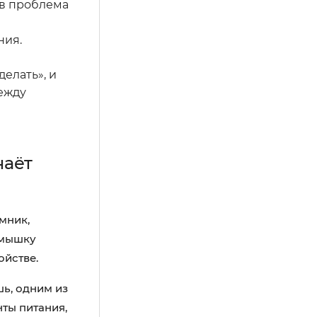
ев проблема
ния.
елать», и
ежду
наёт
мник,
 мышку
ойстве.
ь, одним из
ты питания,