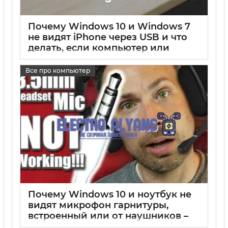
Почему Windows 10 и Windows 7
не видят iPhone через USB и что
делать, если компьютер или
ноутбук не видит подключенный
айфон
Все про компьютер
17 05 2025
0
Почему Windows 10 и ноутбук не
видят микрофон гарнитуры,
встроенный или от наушников –
решения и причины