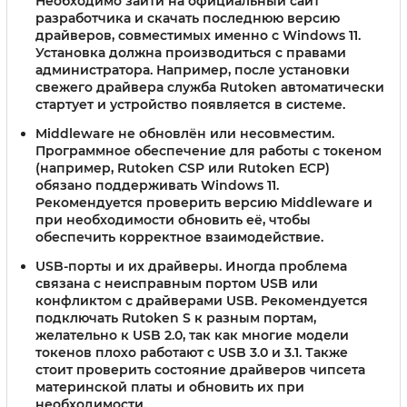
Необходимо зайти на официальный сайт
разработчика и скачать последнюю версию
драйверов, совместимых именно с Windows 11.
Установка должна производиться с правами
администратора. Например, после установки
свежего драйвера служба Rutoken автоматически
стартует и устройство появляется в системе.
Middleware не обновлён или несовместим
.
Программное обеспечение для работы с токеном
(например, Rutoken CSP или Rutoken ECP)
обязано поддерживать Windows 11.
Рекомендуется проверить версию Middleware и
при необходимости обновить её, чтобы
обеспечить корректное взаимодействие.
USB-порты и их драйверы
. Иногда проблема
связана с неисправным портом USB или
конфликтом с драйверами USB. Рекомендуется
подключать Rutoken S к разным портам,
желательно к USB 2.0, так как многие модели
токенов плохо работают с USB 3.0 и 3.1. Также
стоит проверить состояние драйверов чипсета
материнской платы и обновить их при
необходимости.