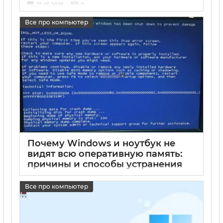
17 05 2025
0
Все про компьютер
Почему Windows и ноутбук не
видят всю оперативную память:
причины и способы устранения
проблем с памятью на Windows 7
и Windows 10
Все про компьютер
17 05 2025
0