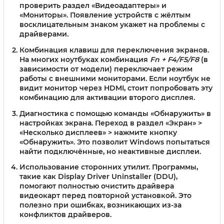
проверить раздел «Видеоадаптеры» и
«Мониторы». Появление устройств с жёлтым
восклицательным знаком укажет на проблемы с
драйверами.
Комбинация клавиш для переключения экранов.
На многих ноутбуках комбинация
Fn + F4/F5/F8
(в
зависимости от модели) переключает режим
работы с внешними мониторами. Если ноутбук не
видит монитор через HDMI, стоит попробовать эту
комбинацию для активации второго дисплея.
Диагностика с помощью команды «Обнаружить» в
настройках экрана.
Переход в раздел «Экран» >
«Несколько дисплеев» > нажмите кнопку
«Обнаружить». Это позволит Windows попытаться
найти подключённые, но неактивные дисплеи.
Использование сторонних утилит.
Программы,
такие как Display Driver Uninstaller (DDU),
помогают полностью очистить драйвера
видеокарт перед повторной установкой. Это
полезно при ошибках, возникающих из-за
конфликтов драйверов.