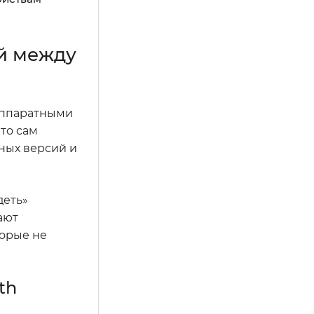
й между
 аппаратными
то сам
тных версий и
деть»
ают
орые не
th