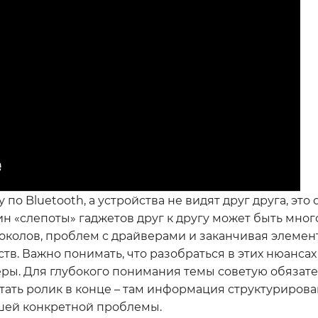
по Bluetooth, а устройства не видят друг друга, это
 «слепоты» гаджетов друг к другу может быть много
токолов, проблем с драйверами и заканчивая элеме
тв. Важно понимать, что разобраться в этих нюансах
еры. Для глубокого понимания темы советую обязат
стать ролик в конце – там информация структурирова
ашей конкретной проблемы.