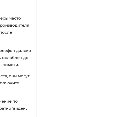
веры часто
производителя
 после
телефон далеко
ь ослаблен до
ь помехи.
ств, они могут
Отключите
чение по
атно 'виден',