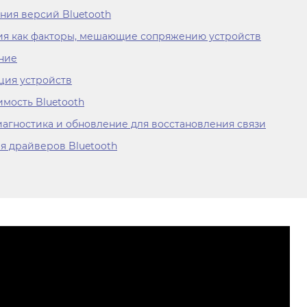
ния версий Bluetooth
ия как факторы, мешающие сопряжению устройств
ние
ция устройств
мость Bluetooth
агностика и обновление для восстановления связи
я драйверов Bluetooth