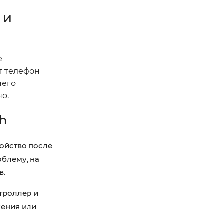
 и
е
т телефон
него
о.
th
ойство после
облему, на
в.
троллер и
жения или