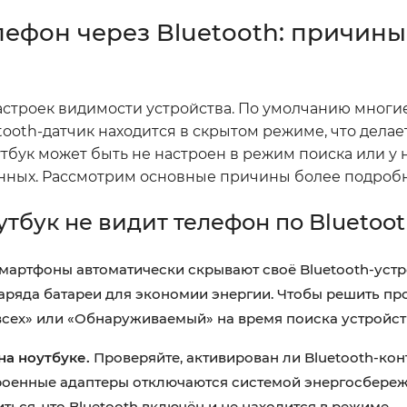
лефон через Bluetooth: причины
астроек видимости устройства. По умолчанию многи
ooth-датчик находится в скрытом режиме, что делае
тбук может быть не настроен в режим поиска или у 
нных. Рассмотрим основные причины более подробн
тбук не видит телефон по Bluetoo
мартфоны автоматически скрывают своё Bluetooth-устр
аряда батареи для экономии энергии. Чтобы решить пр
сех» или «Обнаруживаемый» на время поиска устройст
на ноутбуке.
Проверяйте, активирован ли Bluetooth-кон
троенные адаптеры отключаются системой энергосбере
ться, что Bluetooth включён и не находится в режиме