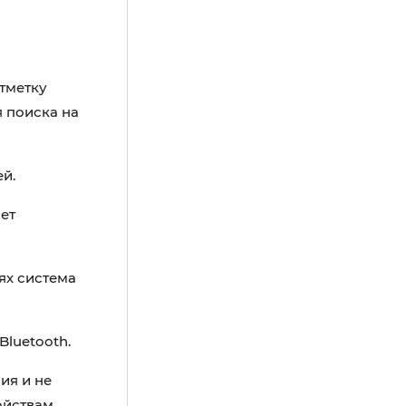
отметку
я поиска на
ей.
ет
ях система
Bluetooth.
ия и не
ойствам