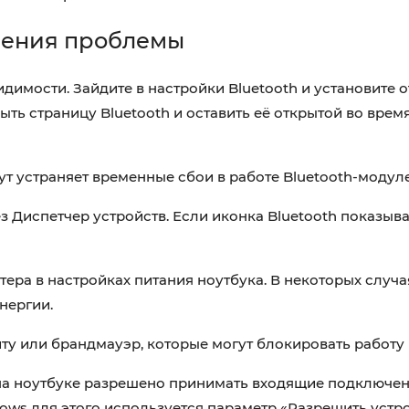
нения проблемы
димости. Зайдите в настройки Bluetooth и установите 
ть страницу Bluetooth и оставить её открытой во врем
ут устраняет временные сбои в работе Bluetooth-модул
з Диспетчер устройств. Если иконка Bluetooth показыва
ера в настройках питания ноутбука. В некоторых случа
нергии.
у или брандмауэр, которые могут блокировать работу 
о на ноутбуке разрешено принимать входящие подключен
ows для этого используется параметр «Разрешить устр