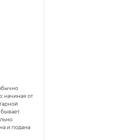
 обычно
: начиная от
нтарной
 бывает
ельно
на и подана