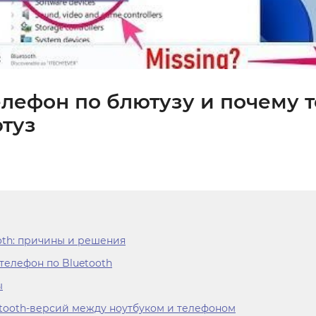
елефон по блютузу и почему 
ютуз
oth: причины и решения
телефон по Bluetooth
ы
tooth-версий между ноутбуком и телефоном