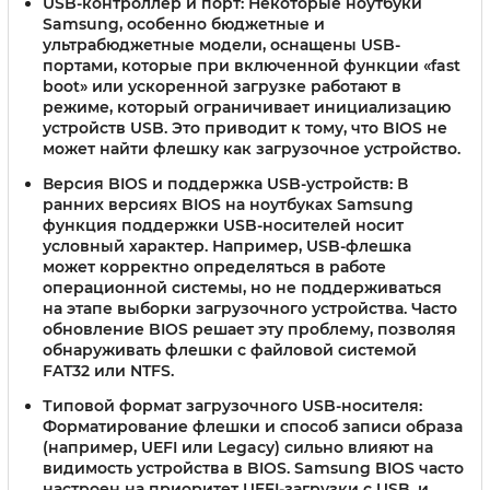
USB-контроллер и порт:
Некоторые ноутбуки
Samsung, особенно бюджетные и
ультрабюджетные модели, оснащены USB-
портами, которые при включенной функции «fast
boot» или ускоренной загрузке работают в
режиме, который ограничивает инициализацию
устройств USB. Это приводит к тому, что BIOS не
может найти флешку как загрузочное устройство.
Версия BIOS и поддержка USB-устройств:
В
ранних версиях BIOS на ноутбуках Samsung
функция поддержки USB-носителей носит
условный характер. Например, USB-флешка
может корректно определяться в работе
операционной системы, но не поддерживаться
на этапе выборки загрузочного устройства. Часто
обновление BIOS решает эту проблему, позволяя
обнаруживать флешки с файловой системой
FAT32 или NTFS.
Типовой формат загрузочного USB-носителя:
Форматирование флешки и способ записи образа
(например, UEFI или Legacy) сильно влияют на
видимость устройства в BIOS. Samsung BIOS часто
настроен на приоритет UEFI-загрузки с USB, и