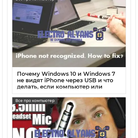
17 05 2025
0
Почему Windows 10 и Windows 7
не видят iPhone через USB и что
делать, если компьютер или
ноутбук не видит подключенный
айфон
Все про компьютер
17 05 2025
0