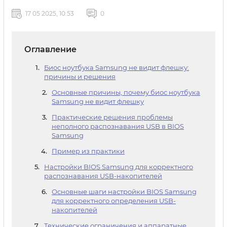
17 05 2025, 10:53
0
Оглавление
Биос ноутбука Samsung не видит флешку:
причины и решения
Основные причины, почему биос ноутбука
Samsung не видит флешку
Практические решения проблемы
неполного распознавания USB в BIOS
Samsung
Пример из практики
Настройки BIOS Samsung для корректного
распознавания USB-накопителей
Основные шаги настройки BIOS Samsung
для корректного определения USB-
накопителей
Технические ограничения и аппаратные