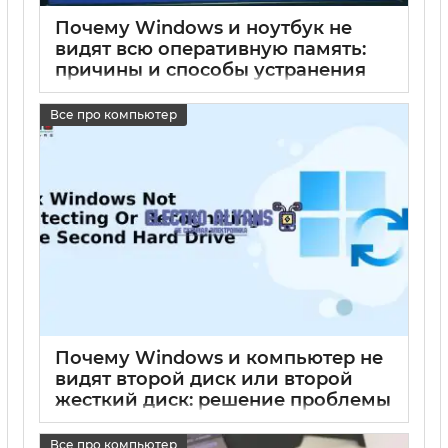
Почему Windows и ноутбук не
видят всю оперативную память:
причины и способы устранения
проблем с памятью на Windows 7
и Windows 10
Все про компьютер
17 05 2025
0
Почему Windows и компьютер не
видят второй диск или второй
жесткий диск: решение проблемы
на Windows 10 и Windows 7
Все про компьютер