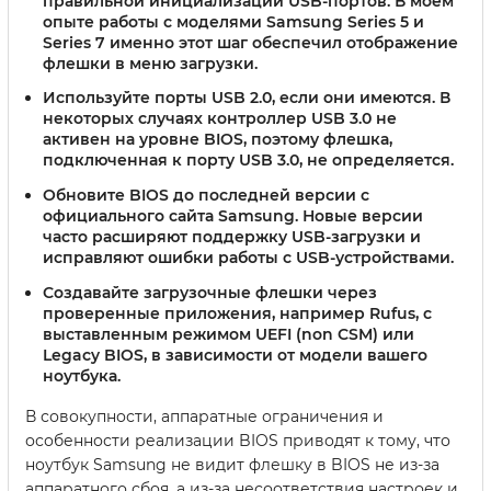
правильной инициализации USB-портов. В моем
опыте работы с моделями Samsung Series 5 и
Series 7 именно этот шаг обеспечил отображение
флешки в меню загрузки.
Используйте порты USB 2.0, если они имеются. В
некоторых случаях контроллер USB 3.0 не
активен на уровне BIOS, поэтому флешка,
подключенная к порту USB 3.0, не определяется.
Обновите BIOS до последней версии с
официального сайта Samsung. Новые версии
часто расширяют поддержку USB-загрузки и
исправляют ошибки работы с USB-устройствами.
Создавайте загрузочные флешки через
проверенные приложения, например Rufus, с
выставленным режимом UEFI (non CSM) или
Legacy BIOS, в зависимости от модели вашего
ноутбука.
В совокупности, аппаратные ограничения и
особенности реализации BIOS приводят к тому, что
ноутбук Samsung не видит флешку в BIOS не из-за
аппаратного сбоя, а из-за несоответствия настроек и