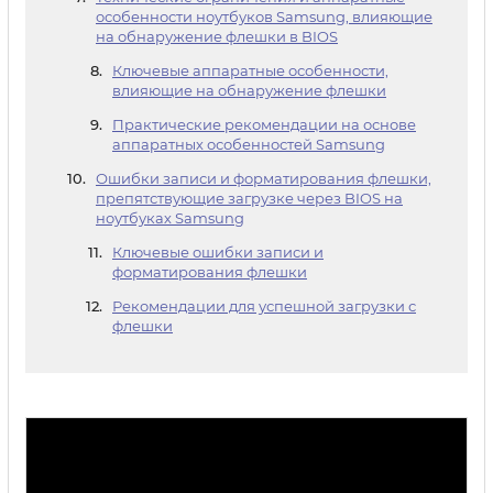
особенности ноутбуков Samsung, влияющие
на обнаружение флешки в BIOS
Ключевые аппаратные особенности,
влияющие на обнаружение флешки
Практические рекомендации на основе
аппаратных особенностей Samsung
Ошибки записи и форматирования флешки,
препятствующие загрузке через BIOS на
ноутбуках Samsung
Ключевые ошибки записи и
форматирования флешки
Рекомендации для успешной загрузки с
флешки