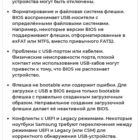
устройства могут быть отключены.
Форматирование и файловая система флешки
.
BIOS воспринимает USB-носители с
определёнными файловыми системами.
Например, некоторые версии BIOS не
поддерживают флешки, отформатированные в
exFAT или NTFS, вместо привычного FAT32.
Проблемы с USB-портом или кабелем
.
Физические неисправности порта, плохой
контакт или использование USB-хабов могут
привести к тому, что BIOS не распознает
устройство.
Флешка не bootable или содержит ошибки
. Для
загрузки с USB в BIOS видна только bootable
флешка с правильно созданным загрузочным
образом. Неправильное создание загрузочной
флешки делает её неактивной для BIOS.
Конфликты с UEFI и Legacy режимами
. Некоторые
ноутбуки Samsung требуют переключения между
режимами UEFI и Legacy (или CSM) для
корректного обнаружения USB-устройства.