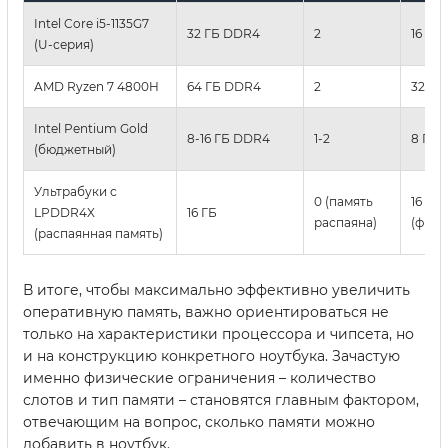
Intel Core i5-1135G7
32 ГБ DDR4
2
16 ГБ
(U-серия)
AMD Ryzen 7 4800H
64 ГБ DDR4
2
32 ГБ
Intel Pentium Gold
8-16 ГБ DDR4
1-2
8 ГБ
(бюджетный)
Ультрабуки с
0 (память
16 ГБ
LPDDR4X
16 ГБ
распаяна)
(фикс
(распаянная память)
В итоге, чтобы максимально эффективно увеличить
оперативную память, важно ориентироваться не
только на характеристики процессора и чипсета, но
и на конструкцию конкретного ноутбука. Зачастую
именно физические ограничения – количество
слотов и тип памяти – становятся главным фактором,
отвечающим на вопрос, сколько памяти можно
добавить в ноутбук.