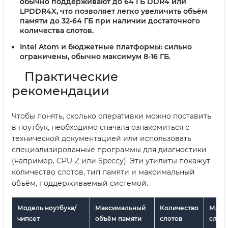
обычно поддерживают до 64 ГБ DDR4 или
LPDDR4X, что позволяет легко увеличить объём
памяти до 32-64 ГБ при наличии достаточного
количества слотов.
Intel Atom и бюджетные платформы:
сильно
ограничены, обычно максимум 8-16 ГБ.
Практические
рекомендации
Чтобы понять, сколько оперативки можно поставить
в ноутбук, необходимо сначала ознакомиться с
технической документацией или использовать
специализированные программы для диагностики
(например, CPU-Z или Speccy). Эти утилиты покажут
количество слотов, тип памяти и максимальный
объём, поддерживаемый системой.
Модель ноутбука/
Максимальный
Количество
Макс
чипсет
объём памяти
слотов
слот