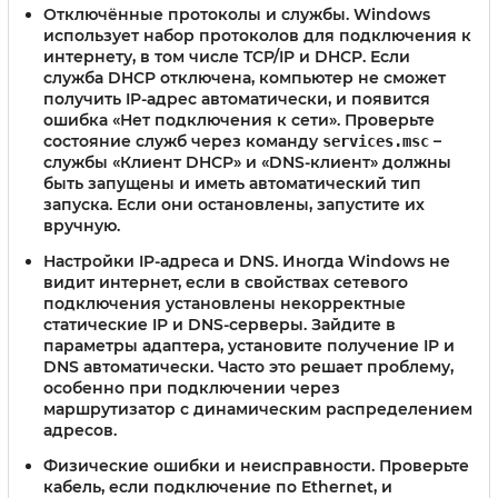
Отключённые протоколы и службы.
Windows
использует набор протоколов для подключения к
интернету, в том числе TCP/IP и DHCP. Если
служба DHCP отключена, компьютер не сможет
получить IP-адрес автоматически, и появится
ошибка «Нет подключения к сети». Проверьте
состояние служб через команду
–
services.msc
службы «Клиент DHCP» и «DNS-клиент» должны
быть запущены и иметь автоматический тип
запуска. Если они остановлены, запустите их
вручную.
Настройки IP-адреса и DNS.
Иногда Windows не
видит интернет, если в свойствах сетевого
подключения установлены некорректные
статические IP и DNS-серверы. Зайдите в
параметры адаптера, установите получение IP и
DNS автоматически. Часто это решает проблему,
особенно при подключении через
маршрутизатор с динамическим распределением
адресов.
Физические ошибки и неисправности.
Проверьте
кабель, если подключение по Ethernet, и