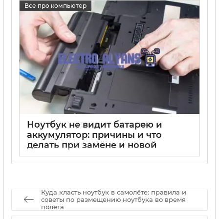
компьютере и ноутбуке
Все про компьютер
17 05 2025
0
Ноутбук не видит батарею и
аккумулятор: причины и что
делать при замене и новой
батарее в Windows
17 05 2025
0
Куда класть ноутбук в самолёте: правила и
советы по размещению ноутбука во время
полёта