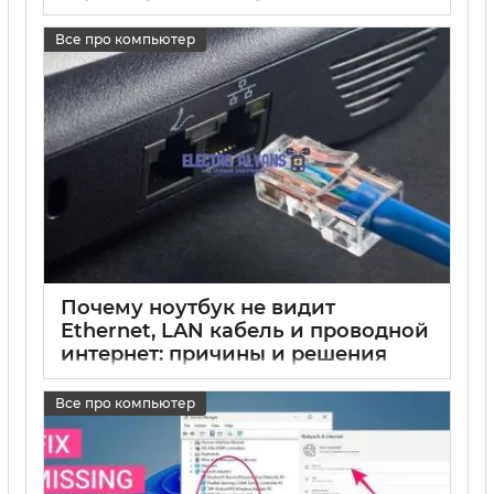
проблем с компьютером и
ноутбуком
Все про компьютер
17 05 2025
0
Почему ноутбук не видит
Ethernet, LAN кабель и проводной
интернет: причины и решения
17 05 2025
0
Все про компьютер