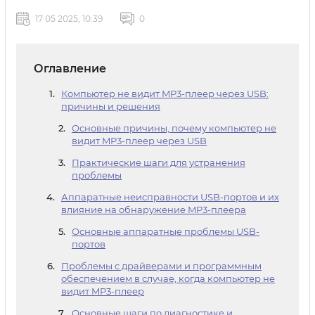
17 05 2025, 10:39
0
Оглавление
Компьютер не видит MP3-плеер через USB:
причины и решения
Основные причины, почему компьютер не
видит MP3-плеер через USB
Практические шаги для устранения
проблемы
Аппаратные неисправности USB-портов и их
влияние на обнаружение MP3-плеера
Основные аппаратные проблемы USB-
портов
Проблемы с драйверами и программным
обеспечением в случае, когда компьютер не
видит MP3-плеер
Основные шаги по диагностике и