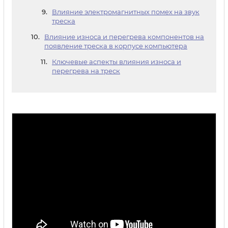
Влияние электромагнитных помех на звук
треска
Влияние износа и перегрева компонентов на
появление треска в корпусе компьютера
Ключевые аспекты влияния износа и
перегрева на треск