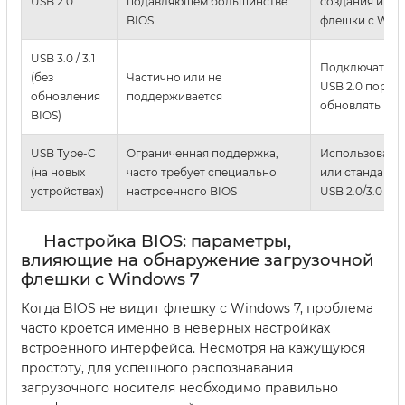
USB 2.0
подавляющем большинстве
создания и за
BIOS
флешки с Wind
USB 3.0 / 3.1
Подключать ф
(без
Частично или не
USB 2.0 порту 
обновления
поддерживается
обновлять BIO
BIOS)
USB Type-C
Ограниченная поддержка,
Использовать
(на новых
часто требует специально
или стандартн
устройствах)
настроенного BIOS
USB 2.0/3.0
Настройка BIOS: параметры,
влияющие на обнаружение загрузочной
флешки с Windows 7
Когда BIOS не видит флешку с Windows 7, проблема
часто кроется именно в неверных настройках
встроенного интерфейса. Несмотря на кажущуюся
простоту, для успешного распознавания
загрузочного носителя необходимо правильно