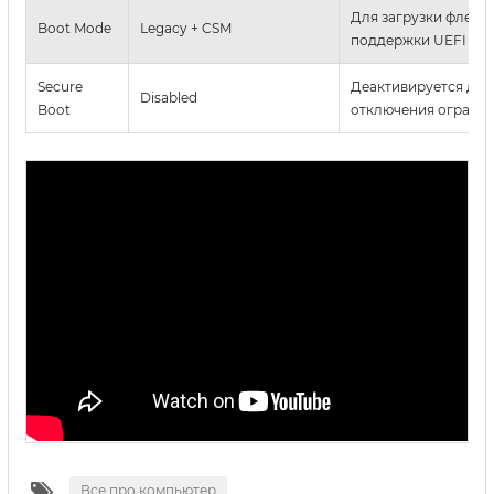
Для загрузки флеше
Boot Mode
Legacy + CSM
поддержки UEFI
Secure
Деактивируется для
Disabled
Boot
отключения ограни
Все про компьютер