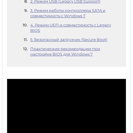
2. Режим USB (Legacy USB Support)
3. Режим работы контроллера SATA и
совместимость с Windows 7
4. Режим UEFI и совместимость с Legacy
BIOS
5. Безопасный загрузчик (Secure Boot)
Практические рекомендации при
настройке BIOS для Windows 7