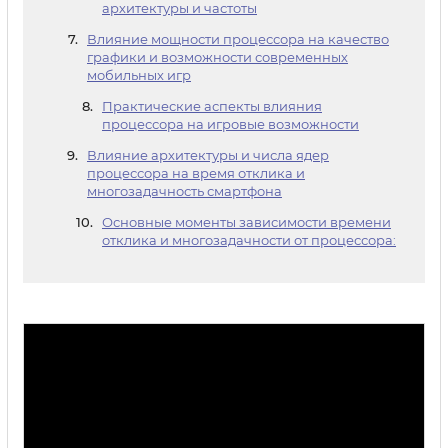
архитектуры и частоты
Влияние мощности процессора на качество
графики и возможности современных
мобильных игр
Практические аспекты влияния
процессора на игровые возможности
Влияние архитектуры и числа ядер
процессора на время отклика и
многозадачность смартфона
Основные моменты зависимости времени
отклика и многозадачности от процессора: