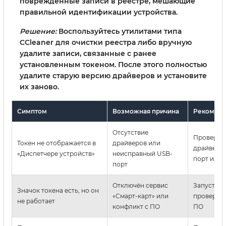
повреждённые записи в реестре, мешающие
правильной идентификации устройства.
Решение:
Воспользуйтесь утилитами типа
CCleaner для очистки реестра либо вручную
удалите записи, связанные с ранее
установленным токеном. После этого полностью
удалите старую версию драйверов и установите
их заново.
Симптом
Возможная причина
Рекоменд
Отсутствие
Проверьт
Токен не отображается в
драйверов или
драйверы;
«Диспетчере устройств»
неисправный USB-
порт или 
порт
Отключён сервис
Запустите
Значок токена есть, но он
«Смарт-карт» или
проверьте
не работает
конфликт с ПО
ПО