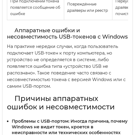
При подключении токена
Переуста
Повреждённые
появляется сообщение об
драйверы,
драйверы или реестр
ошибке
почистите
Аппаратные ошибки и
несовместимость USB-токенов с Windows
На практике нередки случаи, когда пользователь
подключает USB-токен к порту компьютера, но
устройство не определяется в системе, либо
появляется ошибка типа «устройство USB не
распознано». Такое поведение часто связано с
несовместимостью токена с версией Windows или с
самим USB-портом.
Причины аппаратных
ошибок и несовместимости
Проблемы с USB-портом:
Иногда причина, почему
Windows не видит токен, кроется в
неисправности или технических особенностях