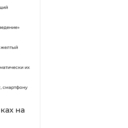
ющий
зведение»
ь желтый
матически их
у, смартфону
ках на