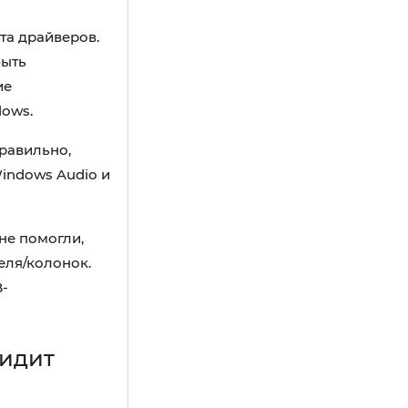
та драйверов.
быть
ие
dows.
равильно,
indows Audio и
не помогли,
еля/колонок.
B-
видит