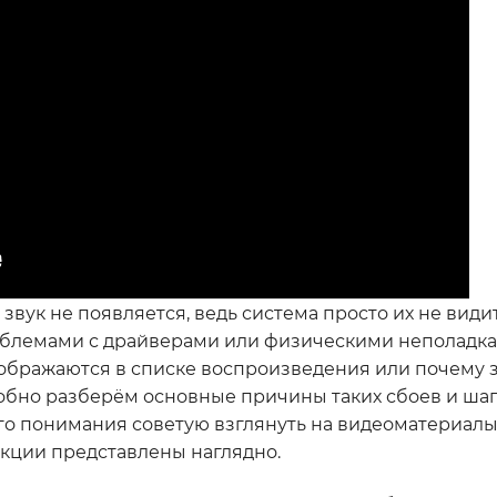
звук не появляется, ведь система просто их не видит
облемами с драйверами или физическими неполадка
тображаются в списке воспроизведения или почему 
дробно разберём основные причины таких сбоев и шаг
ого понимания советую взглянуть на видеоматериалы 
укции представлены наглядно.