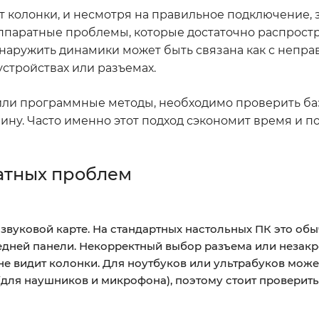
т колонки, и несмотря на правильное подключение, 
 аппаратные проблемы, которые достаточно распрост
наружить динамики может быть связана как с непр
устройствах или разъемах.
 или программные методы, необходимо проверить б
ну. Часто именно этот подход сэкономит время и п
атных проблем
звуковой карте. На стандартных настольных ПК это об
едней панели. Некорректный выбор разъема или незак
 не видит колонки. Для ноутбуков или ультрабуков може
ля наушников и микрофона), поэтому стоит проверить,