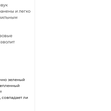
звук
ранены и легко
авильным
азовые
озволит
ычно зеленый
репленный
т
 совпадает ли