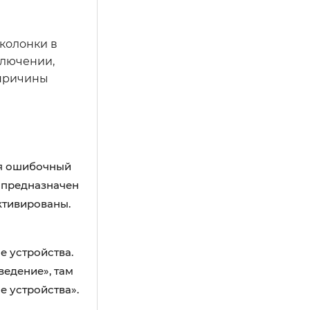
 колонки в
ключении,
 причины
ся ошибочный
 предназначен
ктивированы.
е устройства.
ведение», там
 устройства».