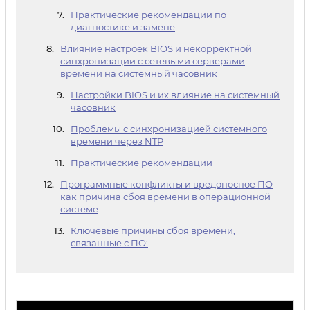
Практические рекомендации по
диагностике и замене
Влияние настроек BIOS и некорректной
синхронизации с сетевыми серверами
времени на системный часовник
Настройки BIOS и их влияние на системный
часовник
Проблемы с синхронизацией системного
времени через NTP
Практические рекомендации
Программные конфликты и вредоносное ПО
как причина сбоя времени в операционной
системе
Ключевые причины сбоя времени,
связанные с ПО: