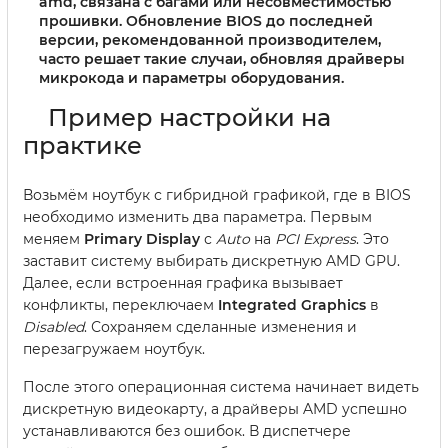
amd, связана с багами или несовместимостью
прошивки. Обновление BIOS до последней
версии, рекомендованной производителем,
часто решает такие случаи, обновляя драйверы
микрокода и параметры оборудования.
Пример настройки на
практике
Возьмём ноутбук с гибридной графикой, где в BIOS
необходимо изменить два параметра. Первым
меняем
Primary Display
с
Auto
на
PCI Express
. Это
заставит систему выбирать дискретную AMD GPU.
Далее, если встроенная графика вызывает
конфликты, переключаем
Integrated Graphics
в
Disabled
. Сохраняем сделанные изменения и
перезагружаем ноутбук.
После этого операционная система начинает видеть
дискретную видеокарту, а драйверы AMD успешно
устанавливаются без ошибок. В диспетчере