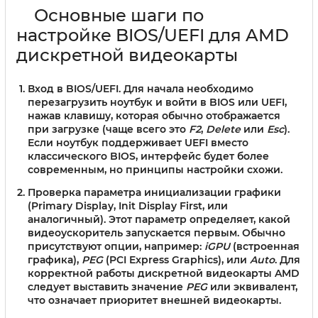
Основные шаги по
настройке BIOS/UEFI для AMD
дискретной видеокарты
Вход в BIOS/UEFI.
Для начала необходимо
перезагрузить ноутбук и войти в BIOS или UEFI,
нажав клавишу, которая обычно отображается
при загрузке (чаще всего это
F2
,
Delete
или
Esc
).
Если ноутбук поддерживает UEFI вместо
классического BIOS, интерфейс будет более
современным, но принципы настройки схожи.
Проверка параметра инициализации графики
(Primary Display, Init Display First, или
аналогичный).
Этот параметр определяет, какой
видеоускоритель запускается первым. Обычно
присутствуют опции, например:
iGPU
(встроенная
графика),
PEG
(PCI Express Graphics), или
Auto
. Для
корректной работы дискретной видеокарты AMD
следует выставить значение
PEG
или эквивалент,
что означает приоритет внешней видеокарты.