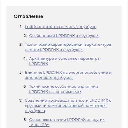
Оглавление
Lpddr4x что это за память в ноутбуке
Особенности LPDDR4X в ноутбуках
Технические характеристики и архитектура
памяти LPDDR4X в ноутбуках
Архитектура и основные параметры
LPDDR4X
Влияние LPDDR4X на энергопотребление и
автономность ноутбуков
Технические особенности влияния
LPDDR4X на автономность
Сравнение производительности LPDDR4X с
другими типами оперативной памяти для
ноутбуков
Основные отличия LPDDR4X от других
типов ОЗУ