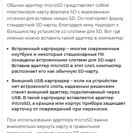
Обычно адаптер microSD представляет собой
пластиковую карту формата SD с вырезанным
отсеком для вставки микро SD. Он повторяет форму
стандартной SD-карты, благодаря чему подходит к
большинству устройств со слотами для SD. Вот где
именно можно вставить такой адаптер в компьютер:
Встроенный картридер
– многие современные
ноутбуки и некоторые стационарные ПК
оснащены встроенными слотами для SD-карт.
Вставив адаптер microSD в этот слот, компьютер
распознает его как обычную SD-карту.
Внешний USB-картридер
– если на устройстве
нет встроенного слота, надежным решением
станет внешний адаптер, подключаемый через
USB. В такой картридер вставляется адаптер
microSD, а крышка или корпус прибора защищает
карточку от повреждений при переноске.
При использовании адаптера microSD важно
внимательно вернуть карту в правильное
положение – контакты микро SD должны