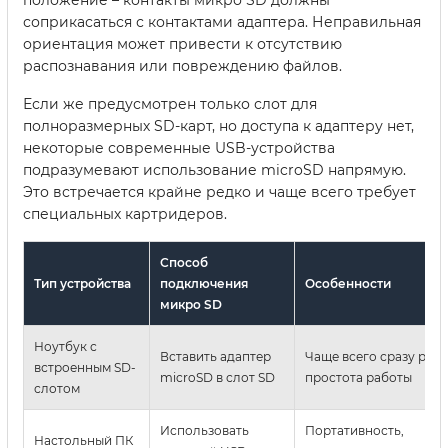
соприкасаться с контактами адаптера. Неправильная
ориентация может привести к отсутствию
распознавания или повреждению файлов.
Если же предусмотрен только слот для
полноразмерных SD-карт, но доступа к адаптеру нет,
некоторые современные USB-устройства
подразумевают использование microSD напрямую.
Это встречается крайне редко и чаще всего требует
специальных картридеров.
Способ
Тип устройства
подключения
Особенности
микро SD
Ноутбук с
Вставить адаптер
Чаще всего сразу расп
встроенным SD-
microSD в слот SD
простота работы
слотом
Использовать
Портативность,
Настольный ПК