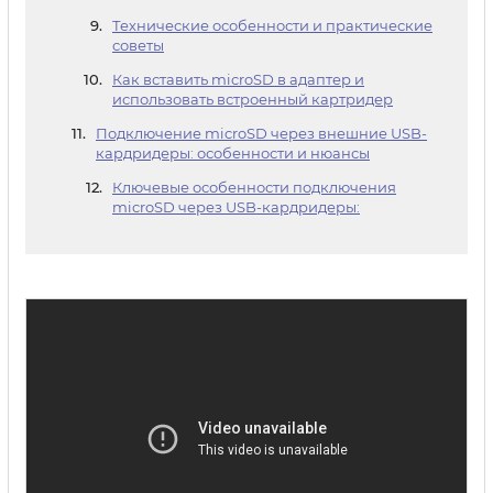
Технические особенности и практические
советы
Как вставить microSD в адаптер и
использовать встроенный картридер
Подключение microSD через внешние USB-
кардридеры: особенности и нюансы
Ключевые особенности подключения
microSD через USB-кардридеры: