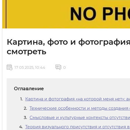
Картина, фото и фотография
смотреть
17 05 2025, 10:44
0
Оглавление
Картина и фотография «на которой меня нет»: 
Технические особенности и методы создания 
Смысловые и культурные контексты отсутств
Теория визуального присутствия и отсутствия 