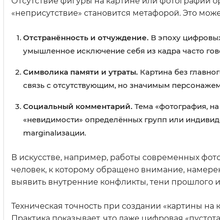
Отсутствие фигуры на картине или фотографии о
«неприсутствие» становится метафорой. Это може
Отстранённость и отчуждение.
В эпоху цифровы
умышленное исключение себя из кадра часто гов
Символика памяти и утраты.
Картина без главног
связь с отсутствующим, но значимым персонажем
Социальный комментарий.
Тема «фотография, на
«невидимости» определённых групп или индивидо
marginalизации.
В искусстве, например, работы современных фот
человек, к которому обращено внимание, намере
выявить внутренние конфликты, тени прошлого 
Техническая точность при создании «картины на
Практика показывает, что даже цифровая «пустота