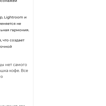
ерсонажей
, Lightroom и
меняется не
льная гармония.
 что создает
точной
цы нет самого
ашка кофе. Все
ез