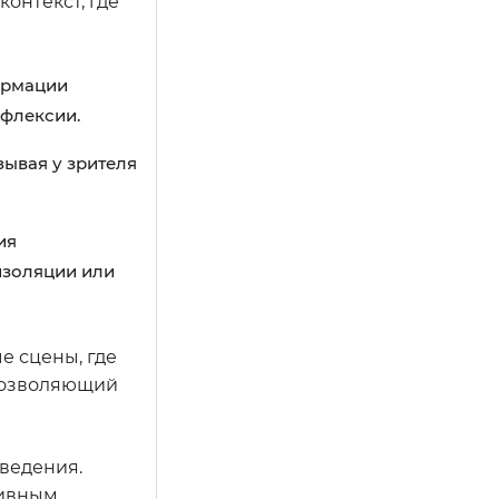
онтекст, где
ормации
ефлексии.
зывая у зрителя
ия
изоляции или
е сцены, где
 позволяющий
ведения.
тивным