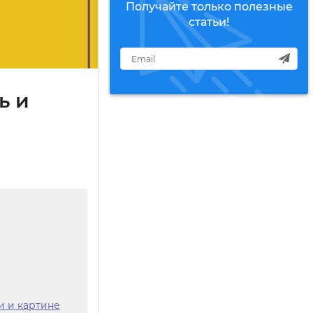
Получайте только полезные
статьи!
ь и
и и картине