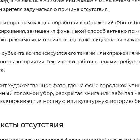
мер, в пейзажных снимках или сценах с множеством п
 зрителя задуматься о причине отсутствия.
ых программах для обработки изображений (Photoshop
кирования, замещения фона. Такой способ активно при
овке рекламных материалов, где важна идеальная визуа
 субъекта компенсируется его тенями или отражениями,
ость восприятия. Технически работа с тенями требует 
а.
т художественное фото, где на фоне городской ули
нный головной убор, раскрытая книга или забытая ч
подчеркивая личностную или культурную историю б
ксты отсутствия