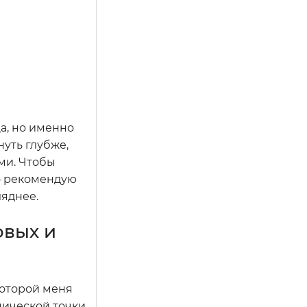
а, но именно
нуть глубже,
ми. Чтобы
но рекомендую
ляднее.
овых и
которой меня
хнической точки