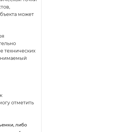
тов,
убъекта может
ря
тельно
ие технических
ринимаемый
к
могу отметить
ъемки, либо