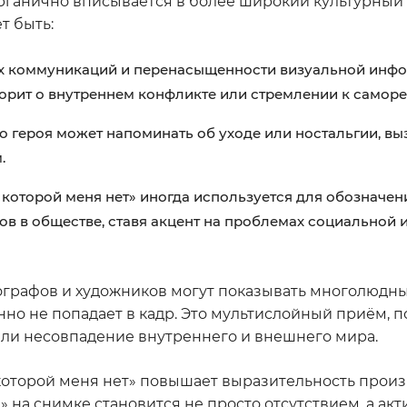
рганично вписывается в более широкий культурный к
т быть:
х коммуникаций и перенасыщенности визуальной инф
орит о внутреннем конфликте или стремлении к самор
о героя может напоминать об уходе или ностальгии, вы
.
 которой меня нет» иногда используется для обозначен
в в обществе, ставя акцент на проблемах социальной 
ографов и художников могут показывать многолюдны
нно не попадает в кадр. Это мультислойный приём,
или несовпадение внутреннего и внешнего мира.
 которой меня нет» повышает выразительность произ
» на снимке становится не просто отсутствием, а ак