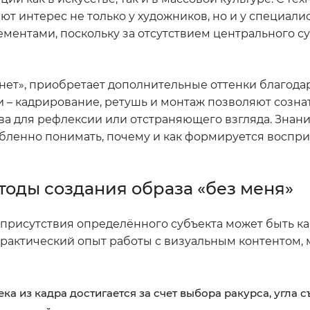
 интерес не только у художников, но и у специалис
ентами, поскольку за отсутствием центрального с
 нет», приобретает дополнительные оттенки благода
 кадрирование, ретушь и монтаж позволяют созна
ва для рефлексии или отстраняющего взгляда. Знан
лубленно понимать, почему и как формируется восп
тоды создания образа «без меня»
 присутствия определённого субъекта может быть ка
рактический опыт работы с визуальным контентом, 
а из кадра достигается за счет выбора ракурса, угла с