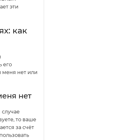
ает эти
х: как
и
ь его
 меня нет или
меня нет
 случае
уете, то ваше
ется за счёт
пользовать