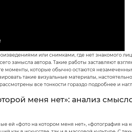
оизведениями или снимками, где нет знакомого лиц
его замысла автора. Такие работы заставляют взгля
 те моменты, которые обычно остаются незамеченны
лизировать такие визуальные материалы, настоятель
м рассмотрены все тонкости гораздо подробнее и наг
оторой меня нет»: анализ смысл
ные ей «фото на котором меня нет», «фотография на 
й как в искусстве, так и в массовой культуре. С те