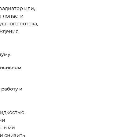
радиатор или,
ы лопасти
ушного потока,
аждения
шуму.
енсивном
работу и
идкостью,
ни
ощными
и снизить