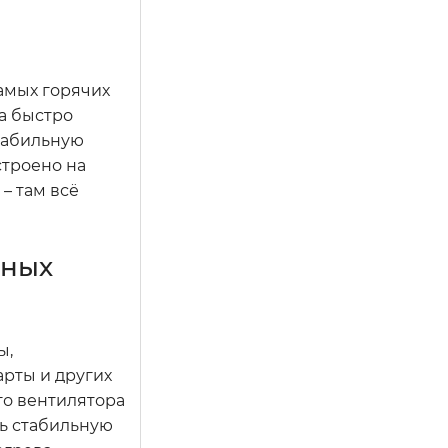
амых горячих
ма быстро
табильную
строено на
 – там всё
рных
ы,
арты и других
го вентилятора
ть стабильную