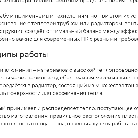
ы компьютерных компонентов и предотвращения пере
табу и применяемым технологиям, но при этом их ус
основание с тепловой трубкой или радиатором, вент
онструкция создаёт оптимальный баланс между эффе
обенно важно для современных ПК с разными требов
ципы работы
и алюминия – материалов с высокой теплопроводно
арты через термопасту, обеспечивая максимально п
ередаётся в радиатор, состоящий из множества тонк
дь поверхности для рассеивания тепла.
рый принимает и распределяет тепло, поступающее о
ество изготовления: правильное расположение пласт
ктивность отвода тепла, позволяя кулеру работать 