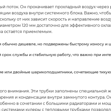
й поток. Он прокачивает прохладный воздух через 
ляции воздуха внутри системного блока. Важно, чтоб
кольку от них зависит скорость и направление возд
 диаметром 120 мм достаточно для эффективного охл
ма остаётся приемлемым.
 обычно дешевле, но подвержены быстрому износу и 
 срок службы и стабильную работу, что важно при инт
ие или двойные шарикоподшипники, сочетающие тихую 
ного внимания. Эти трубки заполнены специальной ж
арения и конденсации внутри замкнутого контура. О
собенно в сочетании с большими радиаторами и м
и системами кулеры с тепловыми трубками позволял