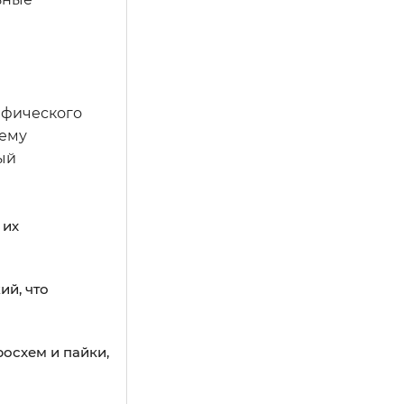
афического
щему
ый
 их
ий, что
осхем и пайки,