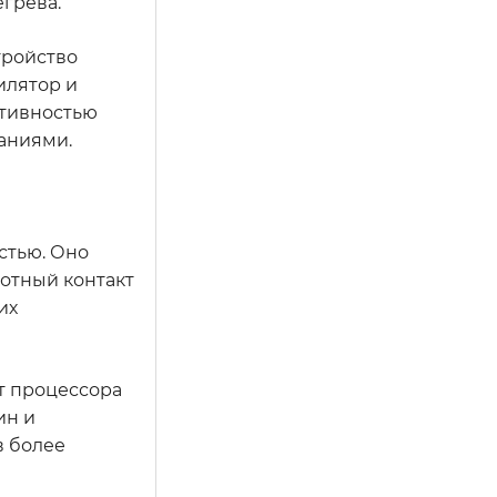
грева.
тройство
илятор и
ктивностью
аниями.
стью. Оно
лотный контакт
их
т процессора
ин и
в более