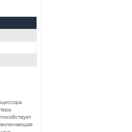
оцессора
улера
способствует
а, включающая
ьные