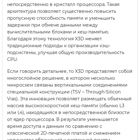
непосредственно в кристалл процессора. Такая
архитектура позволяет существенно повысить
пропускную способность памяти и уменьшить
задержки при обмене данными между
вычислительными блоками и кеш-памятью.
Благодаря этому технология X3D меняет
традиционные подходы к организации кэш-
подсистемы, улучшая общую производительность
CPU.
Если говорить детальнее, то X3D представляет собой
многослойное решение, в котором несколько
микросхем связаны вертикальными соединениями
специальной конструкции (TSV – Through-Silicon
Vias). Эта инновация позволяет размещать объемный
массив высокоскоростной кеш-памяти (обычно L3
или L4), находящийся в непосредственной близости
от ядер процессора. В результате уменьшается
время доступа к данным по сравнению с
классической 2D-печатной платой и снижением
количества обращений к системной памяти.