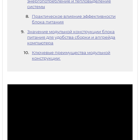
энергопотребление и тепловыделение
системы
Практическое влияние эффективности
блока питания
Значение модульной конструкции блока
питания для удобства сборки и апгрейда
компьютера
Ключевые преимущества модульной
конструкции: