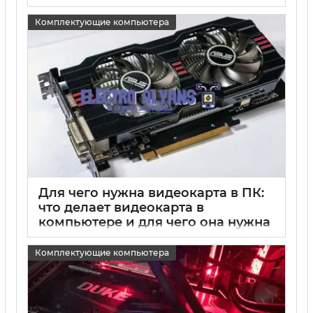
интегрированной и дискретной
графики
Комплектующие компьютера
15 05 2025
0
Для чего нужна видеокарта в ПК:
что делает видеокарта в
компьютере и для чего она нужна
15 05 2025
0
Комплектующие компьютера