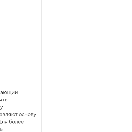
ивающий
ять,
ду
тавляют основу
Для более
ь