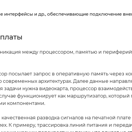
вые интерфейсы и др., обеспечивающие подключение вн
 платы
уникация между процессором, памятью и перифери
сор посылает запрос в оперативную память через к
 о современных архитектурах. Далее данные направ
я задачи нужна видеокарта, процессор взаимодейств
м случае функционирует как маршрутизатор, который
ми компонентами.
качественная разводка сигналов на печатной плате 
ех. К примеру, трассировка линий питания и перед