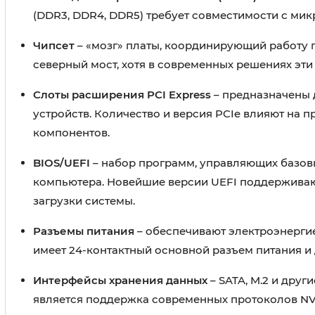
(DDR3, DDR4, DDR5) требует совместимости с ми
Чипсет
– «мозг» платы, координирующий работу 
северный мост, хотя в современных решениях эти
Слоты расширения PCI Express
– предназначены д
устройств. Количество и версия PCIe влияют на
компонентов.
BIOS/UEFI
– набор программ, управляющих базов
компьютера. Новейшие версии UEFI поддерживаю
загрузки системы.
Разъемы питания
– обеспечивают электроэнерги
имеет 24-контактный основной разъем питания и 
Интерфейсы хранения данных
– SATA, M.2 и дру
является поддержка современных протоколов N