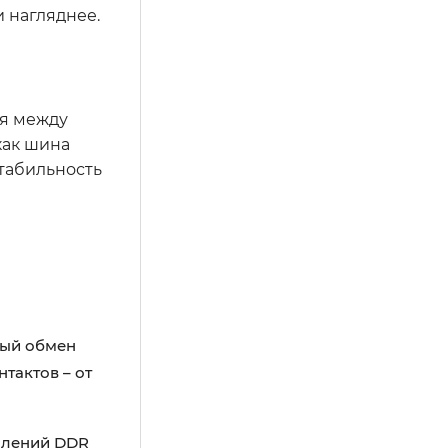
 нагляднее.
ся между
как шина
стабильность
ный обмен
тактов – от
олений DDR