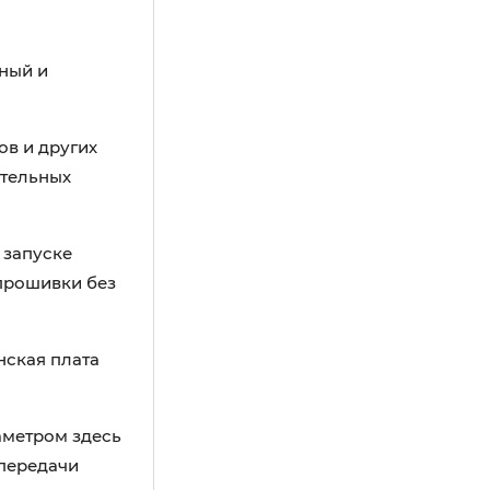
жный и
ов и других
ительных
 запуске
прошивки без
нская плата
аметром здесь
передачи