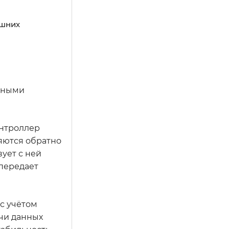
ешних
йными
онтроллер
ляются обратно
ует с ней
 передает
с учётом
ачи данных