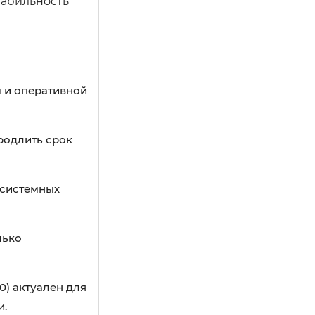
табильность
 и оперативной
родлить срок
 системных
лько
0) актуален для
и.