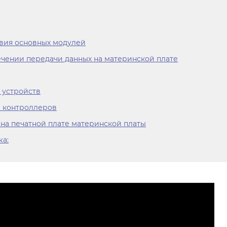
вия основных модулей
чении передачи данных на материнской плате
 устройств
 контроллеров
на печатной плате материнской платы
жа: