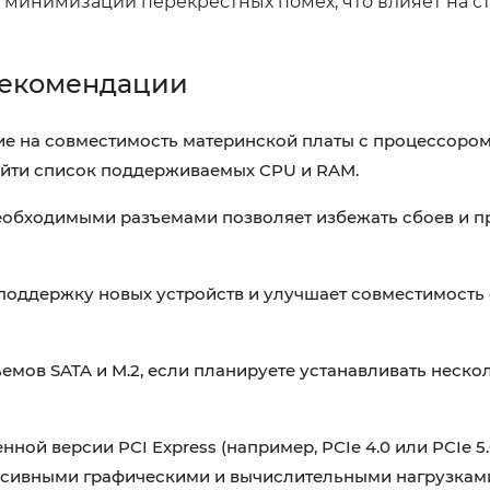
минимизации перекрестных помех, что влияет на с
рекомендации
е на совместимость материнской платы с процессором
айти список поддерживаемых CPU и RAM.
еобходимыми разъемами позволяет избежать сбоев и п
поддержку новых устройств и улучшает совместимость
емов SATA и M.2, если планируете устанавливать неско
й версии PCI Express (например, PCIe 4.0 или PCIe 5.
нсивными графическими и вычислительными нагрузкам