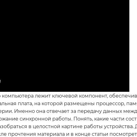
о компьютера лежит ключевой компонент, обеспеч
льная плата, на которой размещены процессор, пам
рии. Именно она отвечает за передачу данных меж
жание синхронной работы. Понять, какие части сос
азобраться в целостной картине работы устройства. 
ле прочтения материала и в конце статьи посмотрет