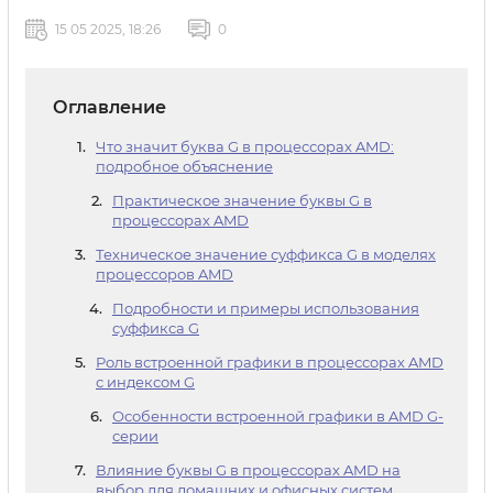
15 05 2025, 18:26
0
Оглавление
Что значит буква G в процессорах AMD:
подробное объяснение
Практическое значение буквы G в
процессорах AMD
Техническое значение суффикса G в моделях
процессоров AMD
Подробности и примеры использования
суффикса G
Роль встроенной графики в процессорах AMD
с индексом G
Особенности встроенной графики в AMD G-
серии
Влияние буквы G в процессорах AMD на
выбор для домашних и офисных систем