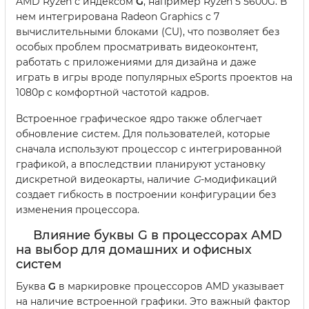
AMD Ryzen с индексом
G
, например Ryzen 5 5600G. В
нем интегрирована Radeon Graphics с 7
вычислительными блоками (CU), что позволяет без
особых проблем просматривать видеоконтент,
работать с приложениями для дизайна и даже
играть в игры вроде популярных eSports проектов на
1080p с комфортной частотой кадров.
Встроенное графическое ядро также облегчает
обновление систем. Для пользователей, которые
сначала используют процессор с интегрированной
графикой, а впоследствии планируют установку
дискретной видеокарты, наличие
G
-модификаций
создает гибкость в построении конфигурации без
изменения процессора.
Влияние буквы G в процессорах AMD
на выбор для домашних и офисных
систем
Буква
G
в маркировке процессоров AMD указывает
на наличие встроенной графики. Это важный фактор