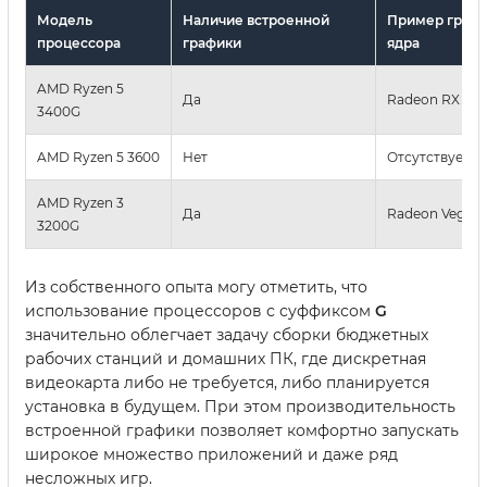
Модель
Наличие встроенной
Пример графи
процессора
графики
ядра
AMD Ryzen 5
Да
Radeon RX Vega
3400G
AMD Ryzen 5 3600
Нет
Отсутствует
AMD Ryzen 3
Да
Radeon Vega 8
3200G
Из собственного опыта могу отметить, что
использование процессоров с суффиксом
G
значительно облегчает задачу сборки бюджетных
рабочих станций и домашних ПК, где дискретная
видеокарта либо не требуется, либо планируется
установка в будущем. При этом производительность
встроенной графики позволяет комфортно запускать
широкое множество приложений и даже ряд
несложных игр.