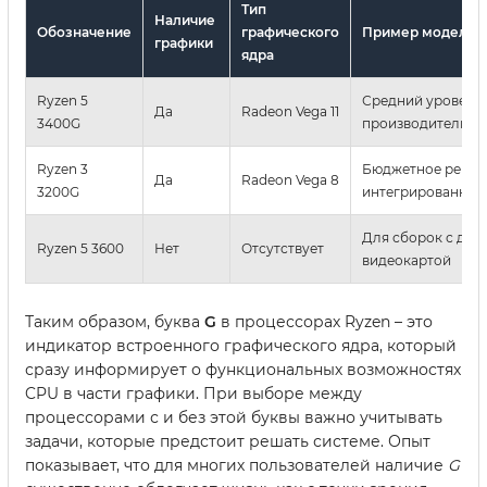
Тип
Наличие
Обозначение
графического
Пример модели
графики
ядра
Ryzen 5
Средний уровень
Да
Radeon Vega 11
3400G
производительно
Ryzen 3
Бюджетное решен
Да
Radeon Vega 8
3200G
интегрированной
Для сборок с дис
Ryzen 5 3600
Нет
Отсутствует
видеокартой
Таким образом, буква
G
в процессорах Ryzen – это
индикатор встроенного графического ядра, который
сразу информирует о функциональных возможностях
CPU в части графики. При выборе между
процессорами с и без этой буквы важно учитывать
задачи, которые предстоит решать системе. Опыт
показывает, что для многих пользователей наличие
G