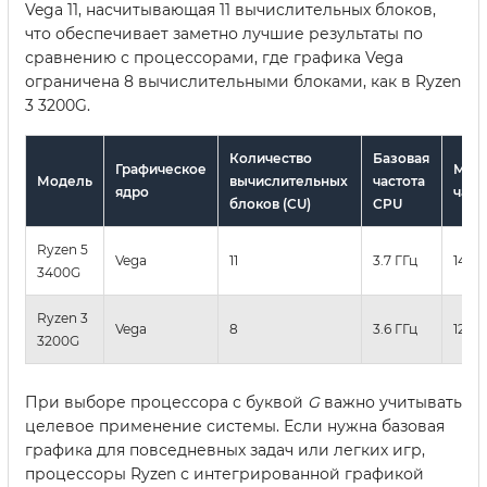
Vega 11, насчитывающая 11 вычислительных блоков,
что обеспечивает заметно лучшие результаты по
сравнению с процессорами, где графика Vega
ограничена 8 вычислительными блоками, как в Ryzen
3 3200G.
Количество
Базовая
Графическое
Мак
Модель
вычислительных
частота
ядро
част
блоков (CU)
CPU
Ryzen 5
Vega
11
3.7 ГГц
1400
3400G
Ryzen 3
Vega
8
3.6 ГГц
1250
3200G
При выборе процессора с буквой
G
важно учитывать
целевое применение системы. Если нужна базовая
графика для повседневных задач или легких игр,
процессоры Ryzen с интегрированной графикой