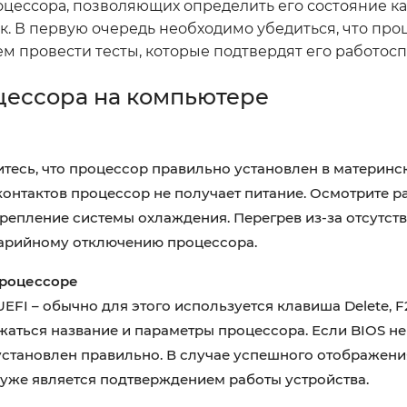
оцессора, позволяющих определить его состояние к
к. В первую очередь необходимо убедиться, что про
ем провести тесты, которые подтвердят его работосп
цессора на компьютере
тесь, что процессор правильно установлен в материнск
онтактов процессор не получает питание. Осмотрите ра
репление системы охлаждения. Перегрев из-за отсутст
варийному отключению процессора.
процессоре
FI – обычно для этого используется клавиша Delete, F2
ться название и параметры процессора. Если BIOS не
 установлен правильно. В случае успешного отображени
о уже является подтверждением работы устройства.