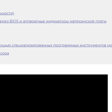
ьности)
ерез BIOS и аппаратные индикаторы материнской платы
омощью специализированных программных инструментов м
ссора