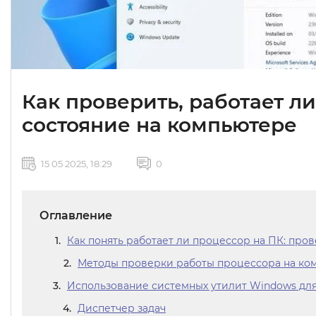
Как проверить, работает ли
состояние на компьютере
15 05 2025, 18:29
0
Оглавление
Как понять работает ли процессор на ПК: пров
Методы проверки работы процессора на ко
Использование системных утилит Windows для
Диспетчер задач