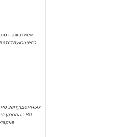
ожно нажатием
ответствующего
ивно запущенных
на уровне 80-
кладке