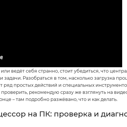
или ведёт себя странно, стоит убедиться, что центр
 задачи. Разобраться в том, насколько загрузка про
ет ряд простых действий и специальных инструменто
ё проверить, рекомендую сразу же взглянуть на виде
онце – там подробно разжёвано, что и как делать.
цессор на ПК: проверка и диагн