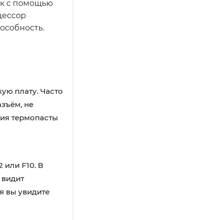
ак с помощью
цессор
особность.
ую плату. Часто
зъём, не
вия термопасты
 или F10. В
 видит
я вы увидите