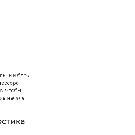
альный блок
цессора
в. Чтобы
о в начале
остика