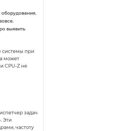
и оборудования.
вовсе.
ро выявить
е системы при
ма может
ли CPU-Z не
диспетчер задач
. Эти
рами, частоту