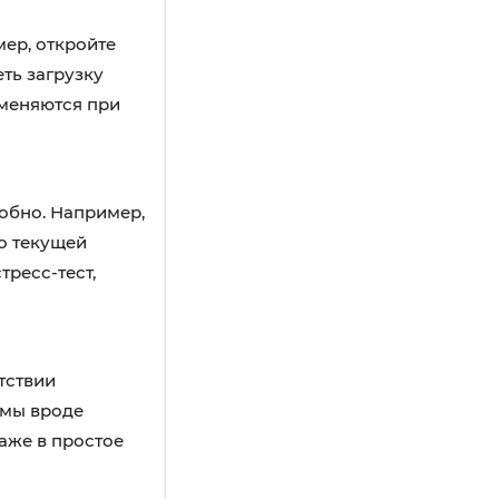
ер, откройте
еть загрузку
 меняются при
обно. Например,
о текущей
тресс-тест,
тствии
ммы вроде
аже в простое