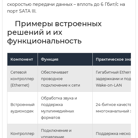
скоростью передачи данных – вплоть до 6 Гбит/с на
порт SATA III.
Примеры встроенных
решений и их
функциональность
Компонент
Функция
Практическое значе
Сетевой
Обеспечивает
Гигабитный Ethernet 
контроллер
проводное
задержками и подде
(Ethernet)
подключение к сети
Wake-on-LAN
Обработка звука и
Встроенный
поддержка
24-битное качество,
аудиокодек
мультимедийных
многоканальный звук (5
форматов
Подключение и
Контроллер
Поддержка нескольки
управление