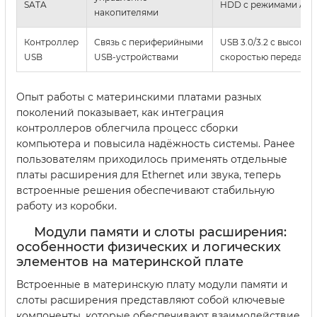
SATA
HDD с режимами AHC
накопителями
Контроллер
Связь с периферийными
USB 3.0/3.2 с высокой
USB
USB-устройствами
скоростью передачи 
Опыт работы с материнскими платами разных
поколений показывает, как интеграция
контроллеров облегчила процесс сборки
компьютера и повысила надёжность системы. Ранее
пользователям приходилось применять отдельные
платы расширения для Ethernet или звука, теперь
встроенные решения обеспечивают стабильную
работу из коробки.
Модули памяти и слоты расширения:
особенности физических и логических
элементов на материнской плате
Встроенные в материнскую плату модули памяти и
слоты расширения представляют собой ключевые
компоненты, которые обеспечивают взаимодействие