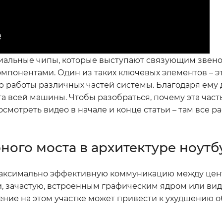
циальные чипы, которые выступают связующим звен
понентами. Один из таких ключевых элементов – эт
 работы различных частей системы. Благодаря ему 
 всей машины. Чтобы разобраться, почему эта часть
осмотреть видео в начале и конце статьи – там все р
ого моста в архитектуре ноутб
 максимально эффективную коммуникацию между це
и, зачастую, встроенным графическим ядром или ви
ление на этом участке может привести к ухудшению 