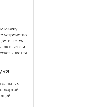
ом между
о устройство,
достигается
 так важна и
ассказывается
ука
нтральным
деокартой
общей