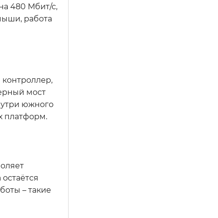
на 480 Мбит/с,
мыши, работа
 контроллер,
ерный мост
нутри южного
х платформ.
воляет
 остаётся
боты – такие