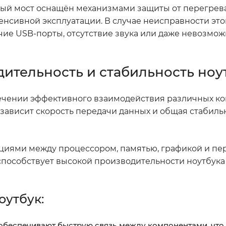
ный мост оснащён механизмами защиты от перегрева
тенсивной эксплуатации. В случае неисправности эт
ие USB-порты, отсутствие звука или даже невозмож
ительность и стабильность ноу
печении эффективного взаимодействия различных к
 зависит скорость передачи данных и общая стабиль
иями между процессором, памятью, графикой и пе
способствует высокой производительности ноутбука
оутбук:
беспечивают быструю связь между компонентами, что