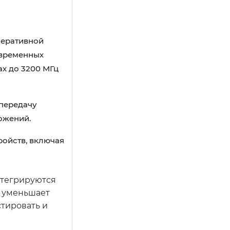
перативной
овременных
х до 3200 МГц
 передачу
ожений.
ройств, включая
нтегрируются
и уменьшает
стировать и