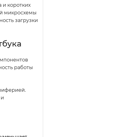
 и коротких
ой микросхемы
ность загрузки
тбука
омпонентов
ность работы
риферией.
 и
 уменьшает