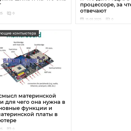
т
процессоре, за чт
отвечают
25
0
15 05 2025
0
ующие компьютера
 смысл материнской
и для чего она нужна в
сновные функции и
материнской платы в
ютере
25
0