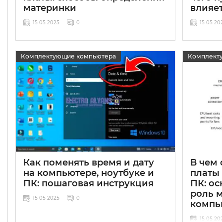
материнки
влияе
15 05 2025
0
15 05 20
Комплектующие компьютера
Комплект
Как поменять время и дату
В чем
на компьютере, ноутбуке и
платы 
ПК: пошаговая инструкция
ПК: о
роль 
15 05 2025
0
компь
15 05 20