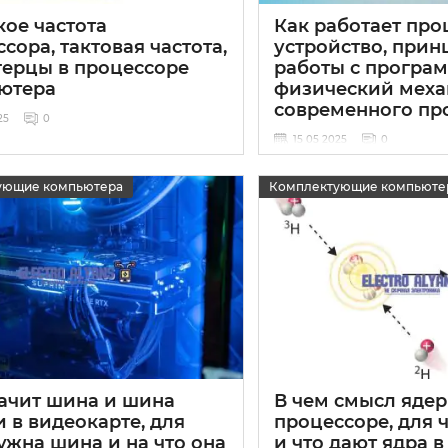
кое частота
Как работает про
сора, тактовая частота,
устройство, при
герцы в процессоре
работы с програ
ютера
физический мех
современного пр
25
0
15 05 2025
0
ующие компьютера
Комплектующие компьюте
начит шина и шина
В чем смысл ядер
 в видеокарте, для
процессоре, для 
ужна шина и на что она
и что дают ядра в