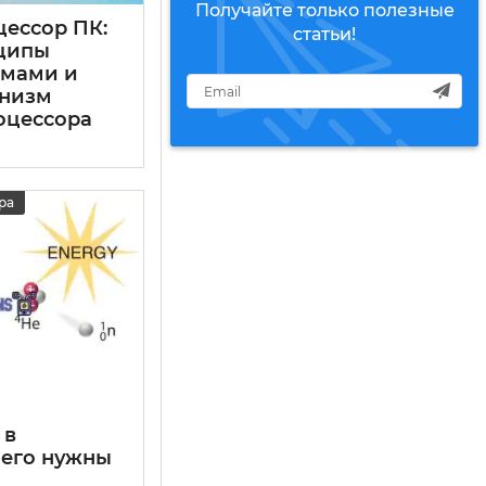
Получайте только полезные
цессор ПК:
статьи!
нципы
ммами и
анизм
оцессора
ра
 в
чего нужны