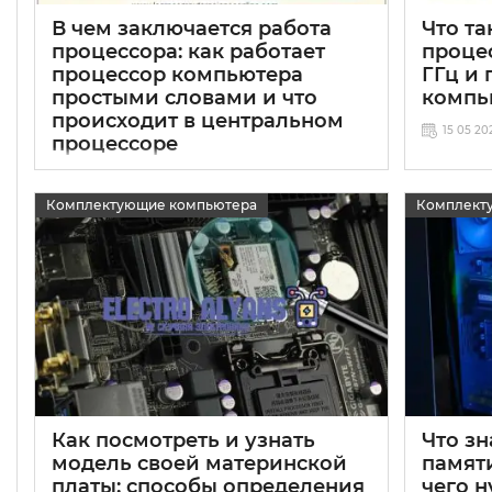
В чем заключается работа
Что та
процессора: как работает
процес
процессор компьютера
ГГц и 
простыми словами и что
компь
происходит в центральном
15 05 20
процессоре
15 05 2025
0
Комплектующие компьютера
Комплект
Как посмотреть и узнать
Что з
модель своей материнской
памяти
платы: способы определения
чего н