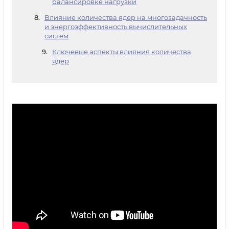
балансировке нагрузки
Влияние количества ядер на многозадачность
и энергоэффективность вычислительных
систем
Ключевые аспекты влияния количества
ядер