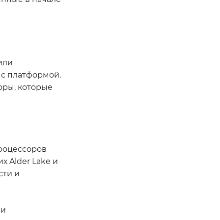
или
 с платформой.
оры, которые
процессоров
х Alder Lake и
сти и
 и