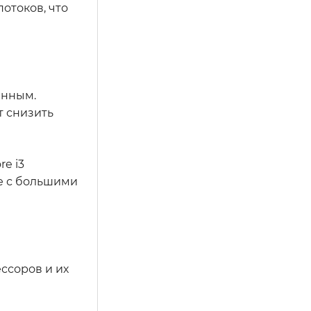
потоков, что
анным.
т снизить
e i3
е с большими
ссоров и их