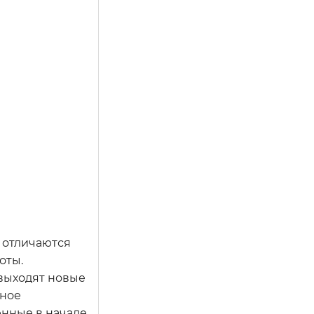
 отличаются
оты.
 выходят новые
лное
енные в начале