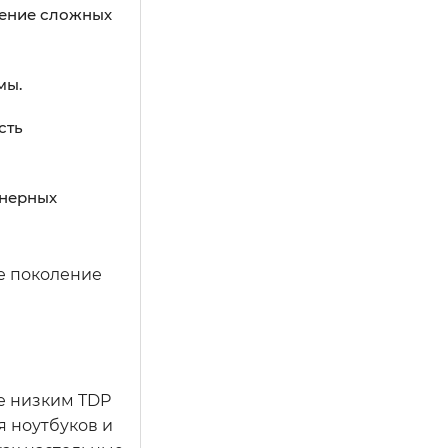
нение сложных
мы.
сть
енерных
же поколение
ее низким TDP
я ноутбуков и