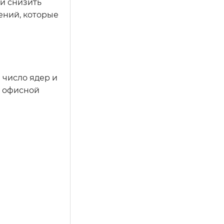
и снизить
ений, которые
 число ядер и
я офисной