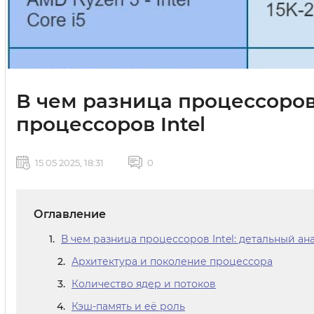
В чем разница процессоров 
процессоров Intel
15 05 2025, 18:31
0
Оглавление
В чем разница процессоров Intel: детальный ан
Архитектура и поколение процессора
Количество ядер и потоков
Кэш-память и её роль