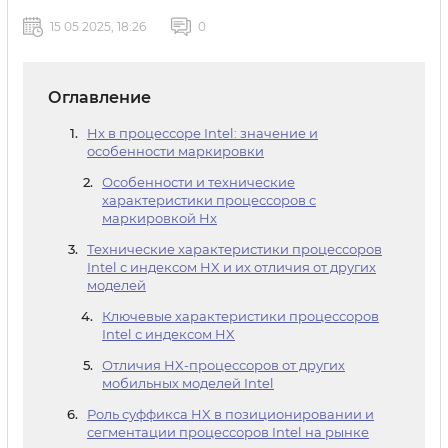
15 05 2025, 18:26
0
Оглавление
Hx в процессоре Intel: значение и
особенности маркировки
Особенности и технические
характеристики процессоров с
маркировкой Hx
Технические характеристики процессоров
Intel с индексом HX и их отличия от других
моделей
Ключевые характеристики процессоров
Intel с индексом HX
Отличия HX-процессоров от других
мобильных моделей Intel
Роль суффикса HX в позиционировании и
сегментации процессоров Intel на рынке