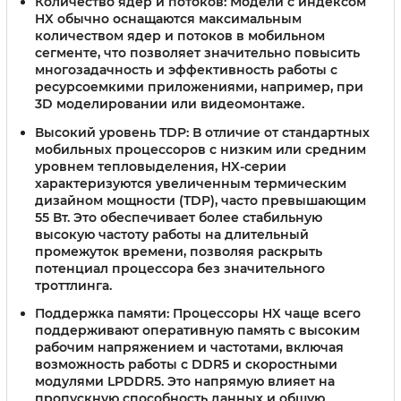
Количество ядер и потоков
: Модели с индексом
HX обычно оснащаются максимальным
количеством ядер и потоков в мобильном
сегменте, что позволяет значительно повысить
многозадачность и эффективность работы с
ресурсоемкими приложениями, например, при
3D моделировании или видеомонтаже.
Высокий уровень TDP
: В отличие от стандартных
мобильных процессоров с низким или средним
уровнем тепловыделения, HX-серии
характеризуются увеличенным термическим
дизайном мощности (TDP), часто превышающим
55 Вт. Это обеспечивает более стабильную
высокую частоту работы на длительный
промежуток времени, позволяя раскрыть
потенциал процессора без значительного
троттлинга.
Поддержка памяти
: Процессоры HX чаще всего
поддерживают оперативную память с высоким
рабочим напряжением и частотами, включая
возможность работы с DDR5 и скоростными
модулями LPDDR5. Это напрямую влияет на
пропускную способность данных и общую