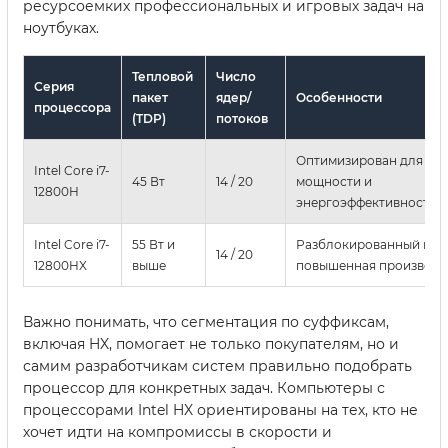
ресурсоемких профессиональных и игровых задач на
ноутбуках.
Тепловой
Число
Серия
пакет
ядер/
Особенности
процессора
(TDP)
потоков
Оптимизирован для ба
Intel Core i7-
45 Вт
14 / 20
мощности и
12800H
энергоэффективности
Intel Core i7-
55 Вт и
Разблокированный мно
14 / 20
12800HX
выше
повышенная производи
Важно понимать, что сегментация по суффиксам,
включая HX, помогает не только покупателям, но и
самим разработчикам систем правильно подобрать
процессор для конкретных задач. Компьютеры с
процессорами Intel HX ориентированы на тех, кто не
хочет идти на компромиссы в скорости и