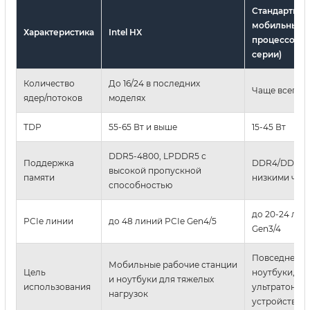
Стандартны
мобильные
Характеристика
Intel HX
процессоры 
серии)
Количество
До 16/24 в последних
Чаще всего д
ядер/потоков
моделях
TDP
55-65 Вт и выше
15-45 Вт
DDR5-4800, LPDDR5 с
Поддержка
DDR4/DDR5 с
высокой пропускной
памяти
низкими час
способностью
до 20-24 лин
PCIe линии
до 48 линий PCIe Gen4/5
Gen3/4
Повседневн
Мобильные рабочие станции
Цель
ноутбуки,
и ноутбуки для тяжелых
использования
ультратонки
нагрузок
устройства