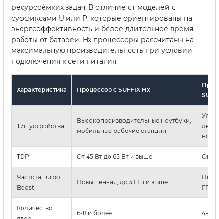
ресурсоёмких задач. В отличие от моделей с
суффиксами U или P, которые ориентированы на
энергоэффективность и более длительное время
работы от батареи, Hx процессоры рассчитаны на
максимальную производительность при условии
подключения к сети питания.
Проц
Характеристика
Процессор с SUFFIX Hx
SUFF
Ультр
Высокопроизводительные ноутбуки,
Тип устройства
лёгк
мобильные рабочие станции
ноут
TDP
От 45 Вт до 65 Вт и выше
Около
Частота Turbo
Ниже,
Повышенная, до 5 ГГц и выше
Boost
ГГц
Количество
6-8 и более
4-6
ядер