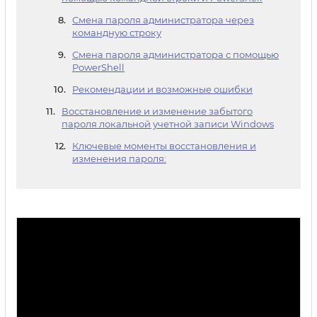
Смена пароля администратора через
командную строку
Смена пароля администратора с помощью
PowerShell
Рекомендации и возможные ошибки
Восстановление и изменение забытого
пароля локальной учетной записи Windows
Ключевые моменты восстановления и
изменения пароля: