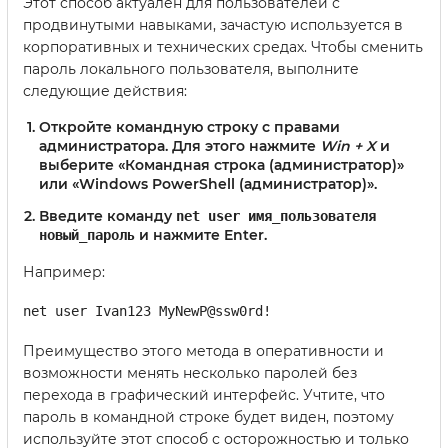
Этот способ актуален для пользователей с
продвинутыми навыками, зачастую используется в
корпоративных и технических средах. Чтобы сменить
пароль локального пользователя, выполните
следующие действия:
Откройте командную строку с правами
администратора. Для этого нажмите
Win + X
и
выберите
«Командная строка (администратор)»
или
«Windows PowerShell (администратор)»
.
Введите команду
net user имя_пользователя
и нажмите Enter.
новый_пароль
Например:
net user Ivan123 MyNewP@ssw0rd!
Преимущество этого метода в оперативности и
возможности менять несколько паролей без
перехода в графический интерфейс. Учтите, что
пароль в командной строке будет виден, поэтому
используйте этот способ с осторожностью и только