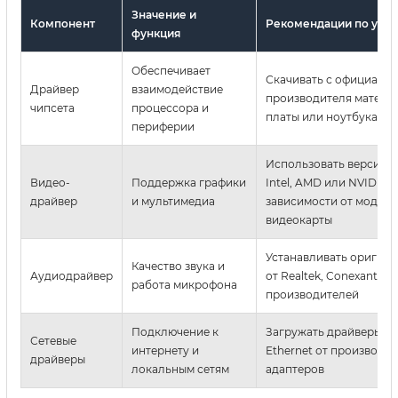
Значение и
Компонент
Рекомендации по уста
функция
Обеспечивает
Скачивать с официальн
Драйвер
взаимодействие
производителя матери
чипсета
процессора и
платы или ноутбука
периферии
Использовать версии с
Видео-
Поддержка графики
Intel, AMD или NVIDIA в
драйвер
и мультимедиа
зависимости от модели
видеокарты
Устанавливать оригин
Качество звука и
Аудиодрайвер
от Realtek, Conexant и 
работа микрофона
производителей
Подключение к
Загружать драйверы для
Сетевые
интернету и
Ethernet от производи
драйверы
локальным сетям
адаптеров